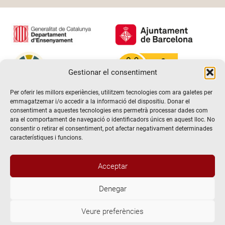
Gestionar el consentiment
Per oferir les millors experiències, utilitzem tecnologies com ara galetes per
emmagatzemar i/o accedir a la informació del dispositiu. Donar el
consentiment a aquestes tecnologies ens permetrà processar dades com
ara el comportament de navegació o identificadors únics en aquest lloc. No
consentir o retirar el consentiment, pot afectar negativament determinades
característiques i funcions.
Acceptar
Denegar
@2026 Escola de teatre El Timbal. Tots els drets reservats
Veure preferències
Avís Legal
Politica de Privacitat i de protecció de dades