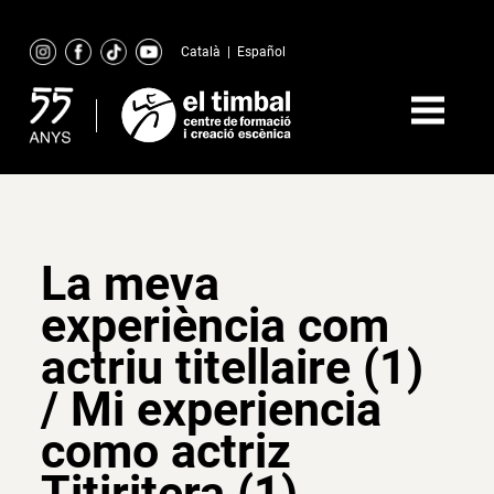
Skip
to
Català
|
Español
content
La meva
experiència com
actriu titellaire (1)
/ Mi experiencia
como actriz
Titiritera (1)