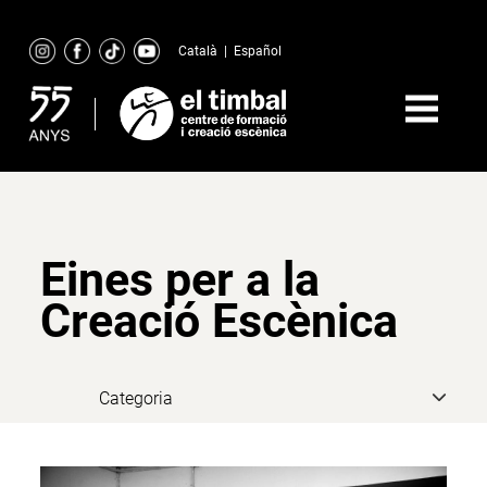
Skip
to
Català
|
Español
content
Eines per a la
Creació Escènica