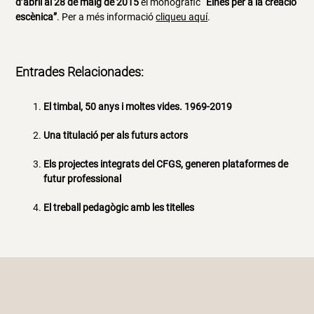
d’abril al 28 de maig de 2015
el monogràfic
“Eines per a la creació
escènica”
. Per a més informació
cliqueu aquí
.
Entrades Relacionades:
El timbal, 50 anys i moltes vides. 1969-2019
Una titulació per als futurs actors
Els projectes integrats del CFGS, generen plataformes de
futur professional
El treball pedagògic amb les titelles