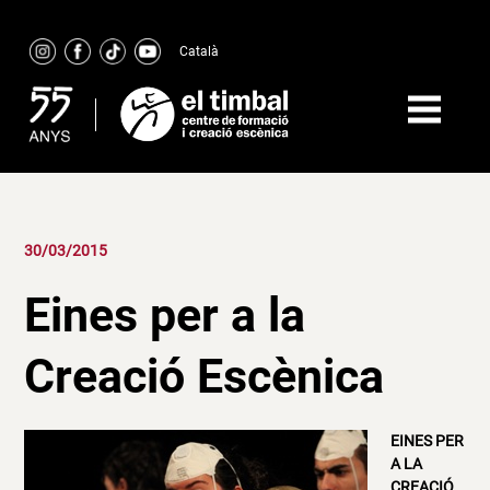
Skip
to
Català
content
30/03/2015
Eines per a la
Creació Escènica
EINES PER
A LA
CREACIÓ