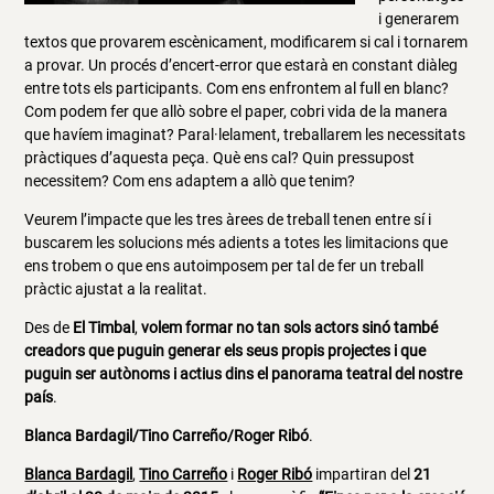
i generarem
textos que provarem escènicament, modificarem si cal i tornarem
a provar. Un procés d’encert-error que estarà en constant diàleg
entre tots els participants. Com ens enfrontem al full en blanc?
Com podem fer que allò sobre el paper, cobri vida de la manera
que havíem imaginat? Paral·lelament, treballarem les necessitats
pràctiques d’aquesta peça. Què ens cal? Quin pressupost
necessitem? Com ens adaptem a allò que tenim?
Veurem l’impacte que les tres àrees de treball tenen entre sí i
buscarem les solucions més adients a totes les limitacions que
ens trobem o que ens autoimposem per tal de fer un treball
pràctic ajustat a la realitat.
Des de
El Timbal
,
volem formar no tan sols actors sinó també
creadors que puguin generar els seus propis projectes i que
puguin ser autònoms i actius dins el panorama teatral del nostre
país
.
Blanca Bardagil/Tino Carreño/Roger Ribó
.
Blanca Bardagil
,
Tino Carreño
i
Roger Ribó
impartiran del
21