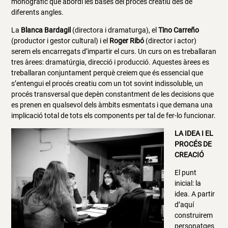
monogràfic que abordi les bases del procés creatiu des de
diferents angles.
La
Blanca Bardagil
(directora i dramaturga), el
Tino Carreño
(productor i gestor cultural) i el
Roger Ribó
(director i actor)
serem els encarregats d’impartir el curs. Un curs on es treballaran
tres àrees: dramatúrgia, direcció i producció. Aquestes àrees es
treballaran conjuntament perquè creiem que és essencial que
s’entengui el procés creatiu com un tot sovint indissoluble, un
procés transversal que depèn constantment de les decisions que
es prenen en qualsevol dels àmbits esmentats i que demana una
implicació total de tots els components per tal de fer-lo funcionar.
LA IDEA I EL
PROCÉS DE
CREACIÓ
El punt
inicial: la
idea. A partir
d’aquí
construirem
personatges