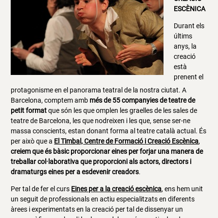
ESCÈNICA
Durant els
últims
anys, la
creació
està
prenent el
protagonisme en el panorama teatral de la nostra ciutat. A
Barcelona, comptem amb
més de 55 companyies de teatre de
petit format
que són les que omplen les graelles de les sales de
teatre de Barcelona, les que nodreixen i les que, sense ser-ne
massa conscients, estan donant forma al teatre català actual. És
per això que a
El Timbal, Centre de Formació i Creació Escènica
,
creiem que és bàsic proporcionar eines per forjar una manera de
treballar col·laborativa que proporcioni als actors, directors i
dramaturgs eines per a esdevenir creadors
.
Per tal de fer el curs
Eines per a la creació escènica
, ens hem unit
un seguit de professionals en actiu especialitzats en diferents
àrees i experimentats en la creació per tal de dissenyar un