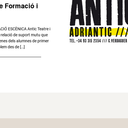
de Formació i
IÓ ESCÈNICA Antic Teatre i
 relació de suport mutu que
scenes dels alumnes de primer
olem des de […]