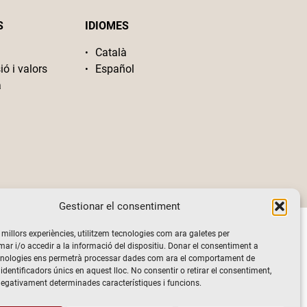
S
IDIOMES
Català
ió i valors
Español
a
Gestionar el consentiment
s millors experiències, utilitzem tecnologies com ara galetes per
 i/o accedir a la informació del dispositiu. Donar el consentiment a
cnologies ens permetrà processar dades com ara el comportament de
identificadors únics en aquest lloc. No consentir o retirar el consentiment,
negativament determinades característiques i funcions.