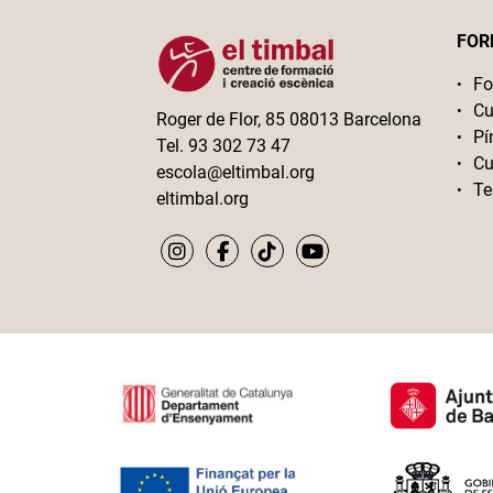
FOR
Fo
Cu
Roger de Flor, 85 08013 Barcelona
Pí
Tel. 93 302 73 47
Cu
escola@eltimbal.org
Te
eltimbal.org