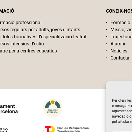
MACIÓ
CONEIX-NO
rmació professional
Formació
rsos regulars per adults, joves i infants
Missió, vis
ndoles formatives d’especialització teatral
Trajectòri
rsos intensius d’estiu
Alumni
atre per a centres educatius
Noticies
Contacta
Per oferir le
emmagatzemar
aquestes te
navegació o 
pot afectar 