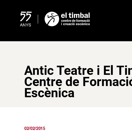
Skip
to
content
Antic Teatre i El Ti
Centre de Formació
Escènica
02/02/2015