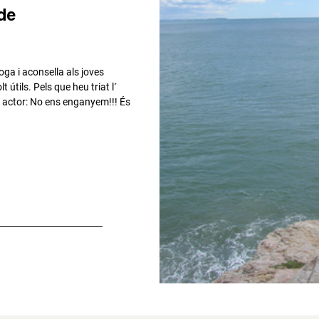
de
ga i aconsella als joves
t útils. Pels que heu triat l´
ser actor: No ens enganyem!!! És