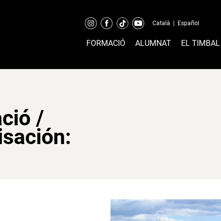
Català
|
Español
FORMACIÓ
ALUMNAT
EL TIMBAL
ció /
isación: