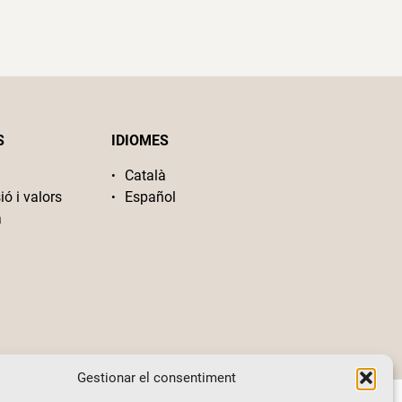
S
IDIOMES
Català
ió i valors
Español
a
Gestionar el consentiment