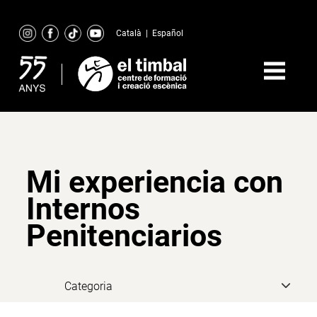
Skip
to
Català
|
Español
content
Mi experiencia con
Internos
Penitenciarios