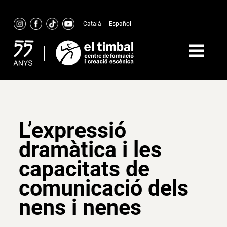
Skip
to
Català
|
Español
content
L’expressió
dramàtica i les
capacitats de
comunicació dels
nens i nenes