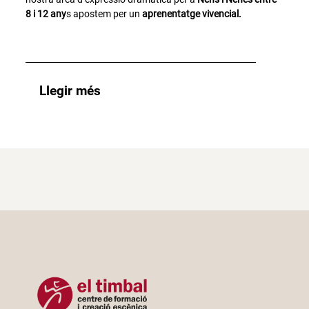
8 i 12 any
s apostem per un
aprenentatge vivencial.
Llegir més