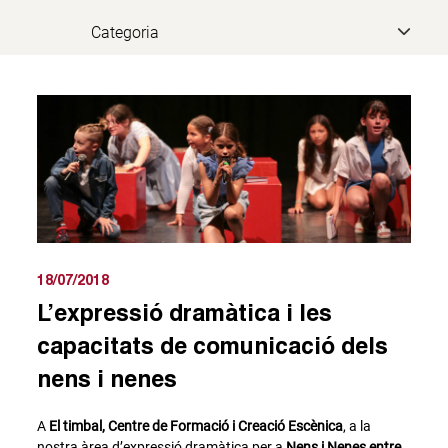
18/07/2018
L’expressió dramàtica i les
capacitats de comunicació dels
nens i nenes
A
El timbal, Centre de Formació i Creació Escènica
, a la
nostra àrea d’expressió dramàtica per a
Nens i Nenes entre