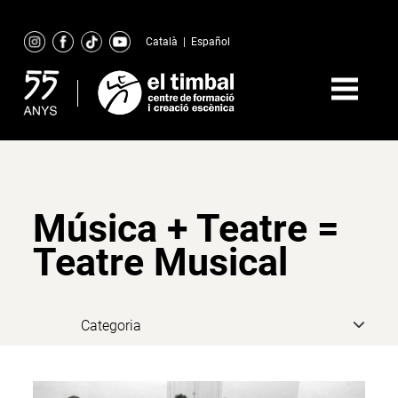
Skip
to
Català
|
Español
content
Música + Teatre =
Teatre Musical