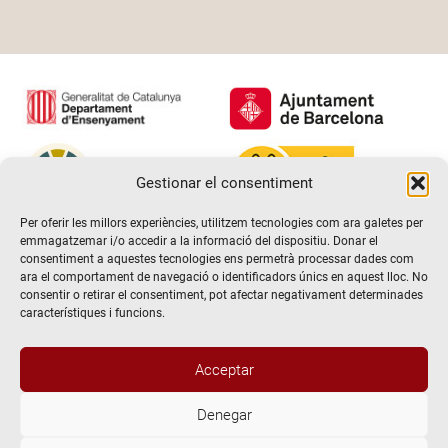
Gestionar el consentiment
Per oferir les millors experiències, utilitzem tecnologies com ara galetes per
emmagatzemar i/o accedir a la informació del dispositiu. Donar el
consentiment a aquestes tecnologies ens permetrà processar dades com
ara el comportament de navegació o identificadors únics en aquest lloc. No
consentir o retirar el consentiment, pot afectar negativament determinades
característiques i funcions.
Acceptar
Denegar
@2026 Escola de teatre El Timbal. Tots els drets reservats