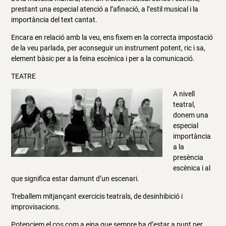
prestant una especial atenció a l’afinació, a l’estil musical i la
importància del text cantat.
Encara en relació amb la veu, ens fixem en la correcta impostació
de la veu parlada, per aconseguir un instrument potent, ric i sa,
element bàsic per a la feina escènica i per a la comunicació.
TEATRE
A nivell
teatral,
donem una
especial
importància
a la
presència
escènica i al
que significa estar damunt d’un escenari.
Treballem mitjançant exercicis teatrals, de desinhibició i
improvisacions.
Potenciem el cos com a eina que sempre ha d’estar a punt per