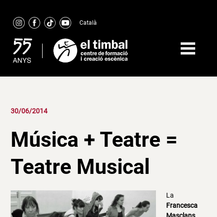
Skip
to
Català
content
30/06/2014
Música + Teatre =
Teatre Musical
La
Francesca
Masclans