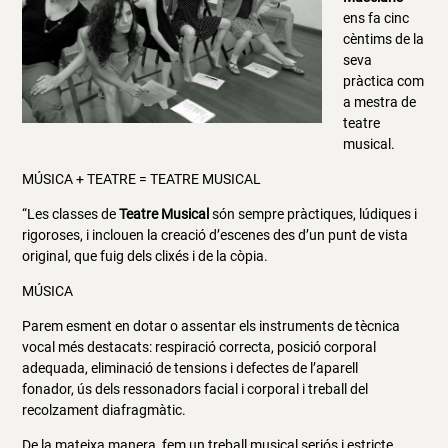
ens fa cinc
cèntims de la
seva
pràctica com
a mestra de
teatre
musical.
MÚSICA + TEATRE = TEATRE MUSICAL
“Les classes de
Teatre Musical
són sempre pràctiques, lúdiques i
rigoroses, i inclouen la creació d’escenes des d’un punt de vista
original, que fuig dels clixés i de la còpia.
MÚSICA
Parem esment en dotar o assentar els instruments de tècnica
vocal més destacats: respiració correcta, posició corporal
adequada, eliminació de tensions i defectes de l’aparell
fonador, ús dels ressonadors facial i corporal i treball del
recolzament diafragmàtic.
De la mateixa manera, fem un treball musical seriós i estricte,