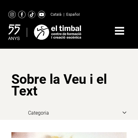
Skip
to
Català
|
Español
content
Sobre la Veu i el
Text