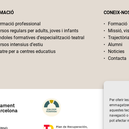
MACIÓ
CONEIX-NO
rmació professional
Formació
rsos regulars per adults, joves i infants
Missió, vis
ndoles formatives d’especialització teatral
Trajectòri
rsos intensius d’estiu
Alumni
atre per a centres educatius
Noticies
Contacta
Per oferir le
emmagatzemar
aquestes te
navegació o 
pot afectar 