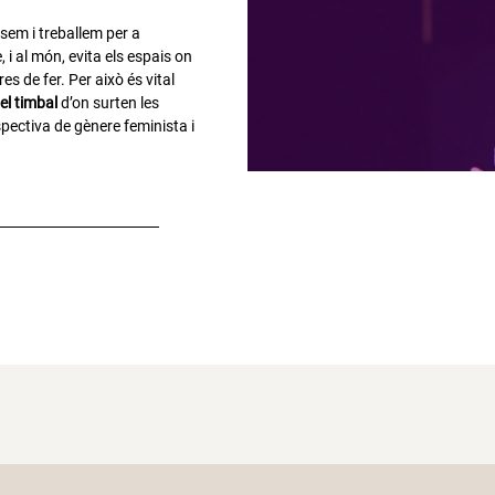
em i treballem per a
, i al món, evita els espais on
es de fer. Per això és vital
m
el timbal
d’on surten les
ectiva de gènere feminista i