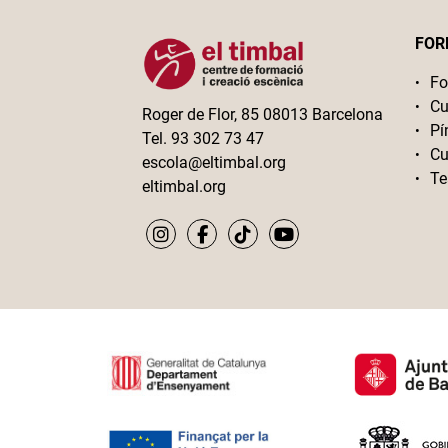
FOR
Fo
Cu
Roger de Flor, 85 08013 Barcelona
Pí
Tel. 93 302 73 47
Cu
escola@eltimbal.org
Te
eltimbal.org