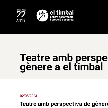
Skip
to
content
Teatre amb perspe
gènere a el timbal
02/03/2023
Teatre amb perspectiva de gènere