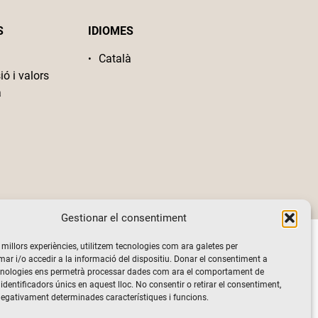
S
IDIOMES
Català
ió i valors
a
Gestionar el consentiment
s millors experiències, utilitzem tecnologies com ara galetes per
 i/o accedir a la informació del dispositiu. Donar el consentiment a
cnologies ens permetrà processar dades com ara el comportament de
identificadors únics en aquest lloc. No consentir o retirar el consentiment,
negativament determinades característiques i funcions.