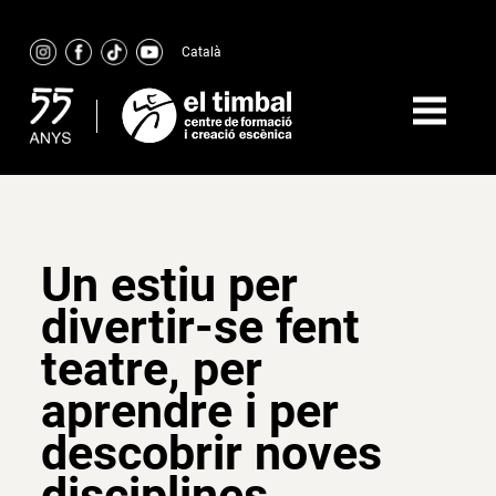
Skip
to
Català
content
Un estiu per
divertir-se fent
teatre, per
aprendre i per
descobrir noves
disciplines.