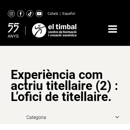
Skip
to
Català
|
Español
content
Experiència com
actriu titellaire (2) :
L’ofici de titellaire.