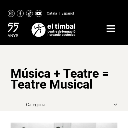
Skip
to
Català
|
Español
content
Música + Teatre =
Teatre Musical