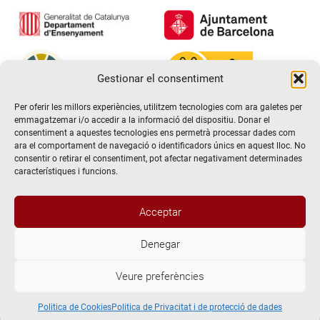
Gestionar el consentiment
Per oferir les millors experiències, utilitzem tecnologies com ara galetes per
emmagatzemar i/o accedir a la informació del dispositiu. Donar el
consentiment a aquestes tecnologies ens permetrà processar dades com
ara el comportament de navegació o identificadors únics en aquest lloc. No
consentir o retirar el consentiment, pot afectar negativament determinades
característiques i funcions.
Acceptar
Denegar
@2026 Escola de teatre El Timbal. Tots els drets reservats
Veure preferències
Avís Legal
Politica de Privacitat i de protecció de dades
Politica de Cookies
Politica de Cookies
Politica de Privacitat i de protecció de dades