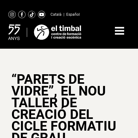
Skip
to
Català
|
Español
content
“PARETS DE
VIDRE”, EL NOU
TALLER DE
CREACIÓ DEL
CICLE FORMATIU
DE GRAU