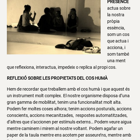
PRESENCE
actua sobre
la nostra
pròpia
essència,
som un cos
que actua i
acciona, i
som també
una ment
que reflexiona, interactua, impedeix o replica al propi cos.
REFLEXIÓ SOBRE LES PROPIETATS DEL COS HUMÀ
Hem de recordar que treballem amb el cos humà i que aquest és
un instrument molt complex. El nostre organisme disposa d’una
gran gamma de mobilitat, tenim una funcionalitat molt alta.
Podem fer moltes coses alhora; tenim accions posturals, accions
conscients, accions mecanitzades, respostes automatitzades,
d’altres que s’accionen per estímuls externs… Podem veure aigua
mentre caminem i mirem al nostre voltant. Podem agafar un
paper de la taula mentre ens acotem per asseure’ns, mentre amb