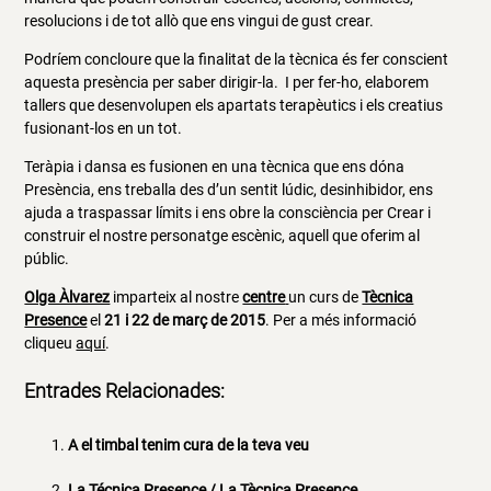
resolucions i de tot allò que ens vingui de gust crear.
Podríem concloure que la finalitat de la tècnica és fer conscient
aquesta presència per saber dirigir-la. I per fer-ho, elaborem
tallers que desenvolupen els apartats terapèutics i els creatius
fusionant-los en un tot.
Teràpia i dansa es fusionen en una tècnica que ens dóna
Presència, ens treballa des d’un sentit lúdic, desinhibidor, ens
ajuda a traspassar límits i ens obre la consciència per Crear i
construir el nostre personatge escènic, aquell que oferim al
públic.
Olga Àlvarez
imparteix al nostre
centre
un curs de
Tècnica
Presence
el
21 i 22 de març de 2015
. Per a més informació
cliqueu
aquí
.
Entrades Relacionades:
A el timbal tenim cura de la teva veu
La Técnica Presence / La Tècnica Presence