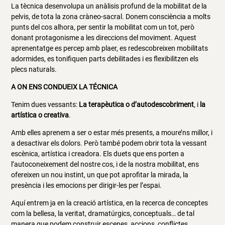
La tècnica desenvolupa un anàlisis profund de la mobilitat de la
pelvis, de tota la zona cràneo-sacral. Donem consciència a molts
punts del cos alhora, per sentir la mobilitat com un tot, però
donant protagonisme a les direccions del moviment. Aquest
aprenentatge es percep amb plaer, es redescobreixen mobilitats
adormides, es tonifiquen parts debilitades i es flexibilitzen els
plecs naturals.
A ON ENS CONDUEIX LA TÉCNICA
Tenim dues vessants:
La terapèutica o d’autodescobriment
, i
la
artística o creativa
.
Amb elles aprenem a ser o estar més presents, a moure’ns millor, i
a desactivar els dolors. Però també podem obrir tota la vessant
escènica, artística i creadora. Els duets que ens porten a
l’autoconeixement del nostre cos, i de la nostra mobilitat, ens
ofereixen un nou instint, un que pot aprofitar la mirada, la
presència i les emocions per dirigir-les per l’espai.
Aquí entrem ja en la creació artística, en la recerca de conceptes
com la bellesa, la veritat, dramatúrgics, conceptuals… de tal
manera que podem construir escenes, accions, conflictes,