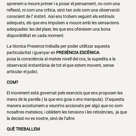
aprenem a moure primer i a posar el pensament, no com una
reflexió, ni com una crítica, sinó tan sols com una observació
conscient de l’ instint. Així ens trobem seguint els estímuls
adequats, els que ens impulsen a moure amb les sensacions
adequades: les del plaer, les que ens ofereixen una bona
disponibilitat en cada moment.
La tècnica Presence treballa per poder utilitzar aquesta
particularitat i guanyar en
PRESÈNCIA ESCÈNICA
.
posa la consciència al mateix nivell del cos, la supedita a la
observació instantània de tot el que estem movent, sense
articular el judici.
COM?
El moviment està governat pels exercicis que ens proposen les
mans de la parella ( la que ens guia o ens manipula). D’aquesta
manera acostumem a veure’ns accionats per algú que no som
nosaltres mateixos, i oblidem les tensions i les reticències, ja que
la decisió no es nostre, sinó de l’altre.
QUÈ TREBALLEM