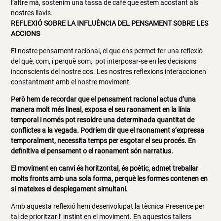
l’altre mà, sostenim una tassa de cafè que estem acostant als
nostres llavis.
REFLEXIÓ SOBRE LA INFLUÈNCIA DEL PENSAMENT SOBRE LES
ACCIONS
El nostre pensament racional, el que ens permet fer una reflexió
del què, com, i perquè som, pot interposar-se en les decisions
inconscients del nostre cos. Les nostres reflexions interaccionen
constantment amb el nostre moviment.
Però hem de recordar que el pensament racional actua d’una
manera molt més lineal, exposa el seu raonament en la línia
temporal i només pot resoldre una determinada quantitat de
conflictes a la vegada. Podríem dir que el raonament s’expressa
temporalment, necessita temps per esgotar el seu procés. En
definitiva el pensament o el raonament són narratius.
El moviment en canvi és horitzontal, és poètic, admet treballar
molts fronts amb una sola forma, perquè les formes contenen en
si mateixes el desplegament simultani.
Amb aquesta reflexió hem desenvolupat la tècnica Presence per
tal de prioritzar l’ instint en el moviment. En aquestos tallers