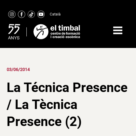
Skip
to
Català
content
03/06/2014
La Técnica Presence
/ La Tècnica
Presence (2)