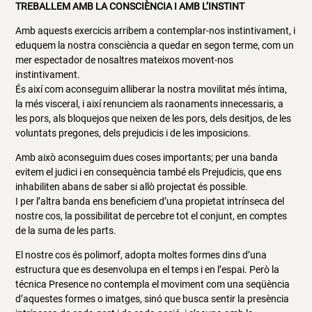
TREBALLEM AMB LA CONSCIÈNCIA I AMB L’INSTINT
Amb aquests exercicis arribem a contemplar-nos instintivament, i
eduquem la nostra consciència a quedar en segon terme, com un
mer espectador de nosaltres mateixos movent-nos
instintivament.
És així com aconseguim alliberar la nostra movilitat més íntima,
la més visceral, i així renunciem als raonaments innecessaris, a
les pors, als bloquejos que neixen de les pors, dels desitjos, de les
voluntats pregones, dels prejudicis i de les imposicions.
Amb això aconseguim dues coses importants; per una banda
evitem el judici i en consequència també els Prejudicis, que ens
inhabiliten abans de saber si allò projectat és possible.
I per l’altra banda ens beneficiem d’una propietat intrínseca del
nostre cos, la possibilitat de percebre tot el conjunt, en comptes
de la suma de les parts.
El nostre cos és polimorf, adopta moltes formes dins d’una
estructura que es desenvolupa en el temps i en l’espai. Però la
técnica Presence no contempla el moviment com una seqüència
d’aquestes formes o imatges, sinó que busca sentir la presència