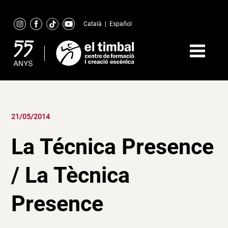
Skip
to
Català
|
Español
content
21/05/2014
La Técnica Presence
/ La Tècnica
Presence