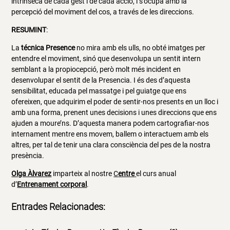
intrínseca de cada gest i de cada acció, i s’ocupa amb la
percepció del moviment del cos, a través de les direccions.
RESUMINT
:
La
técnica Presence
no mira amb els ulls, no obté imatges per
entendre el moviment, sinó que desenvolupa un sentit intern
semblant a la propiocepció, però molt més incident en
desenvolupar el sentit de la Presencia. I és des d’aquesta
sensibilitat, educada pel massatge i pel guiatge que ens
ofereixen, que adquirim el poder de sentir-nos presents en un lloc i
amb una forma, prenent unes decisions i unes direccions que ens
ajuden a moure’ns. D’aquesta manera podem cartografiar-nos
internament mentre ens movem, ballem o interactuem amb els
altres, per tal de tenir una clara consciència del pes de la nostra
presència.
Olga Àlvarez
imparteix al nostre
C
entre
el curs anual
d’
Entrenament corporal
.
Entrades Relacionades: