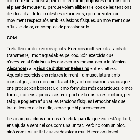
milímetre de la nostra pell. I ho fem amb propostes que busquen
el plaer de moure’ns, perquè volem alliberar el cos de les tensions
del dia a dia, de les molèsties reincidents; i perquè volem un
moviment respectuós amb les lesions físiques, un moviment que
afluixi el dolor, en comptes de pressionar-lo.
COM
Treballem amb exercicis guiats. Exercicis molt senzills, fàcils de
transmetre, i molt agradables pel cos. Són exercicis que
s’acosten al
Shiatsu
, a les carícies, als massatges, a la
técnica
Alexander
i a la
tècnica d’Skinner Releasing
entre d’altres.
Aquests exercicis ens relaxen la ment i la musculatura amb
massatges, amb moviments subtils, amb indicacions suaus que
ens produeixen benestar, o amb fórmules més catártiques, o més
fortes, que ens ajudin a sostenir part de la nostra estructura, per
tal que poguem afluixar les tensions físiques i emocionals que
instal.lem en el dia a dia, sense que hi parem esment.
Les manipulacions que ens ofereix la parella que ens està guiant,
ens ajuda a sentir el cos com una unitat. Però no com un bloc,
sinó com una unitat que es desplega multidireccionalment.