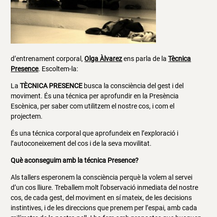
d’entrenament corporal,
Olga Àlvarez
ens parla de la
Tècnica
Presence
. Escoltem-la:
La
TÈCNICA PRESENCE
busca la consciència del gest i del
moviment. És una técnica per aprofundir en la Presència
Escènica, per saber com utilitzem el nostre cos, i com el
projectem.
És una técnica corporal que aprofundeix en l’exploració i
l’autoconeixement del cos i de la seva movilitat.
Què aconseguim amb la técnica Presence?
Als tallers esperonem la consciència perquè la volem al servei
d’un cos lliure. Treballem molt l’observació inmediata del nostre
cos, de cada gest, del moviment en sí mateix, de les decisions
instintives, i de les direccions que prenem per l’espai, amb cada