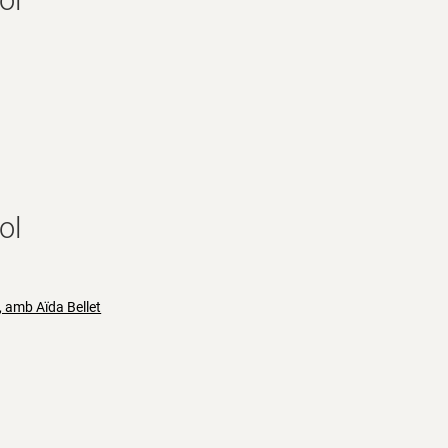
ol
ol
s, amb Aïda Bellet