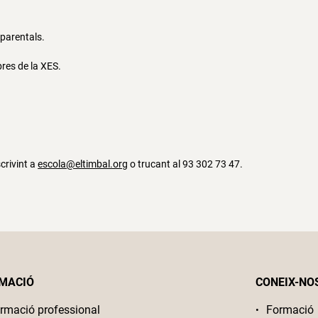
parentals.
res de la XES.
scrivint a
escola@eltimbal.org
o trucant al 93 302 73 47.
MACIÓ
CONEIX-NO
rmació professional
Formació