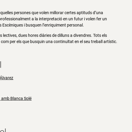
 aquelles persones que volen millorar certes aptituds d’una
professionalment a la interpretació en un futur i volen fer un
rts Escèniques i busquen l’enriquiment personal.
 lectives, dues hores diàries de dilluns a divendres. Tots els
com per els que busquin una continuïtat en el seu treball artístic.
l
 Álvarez
q, amb Blanca Solé