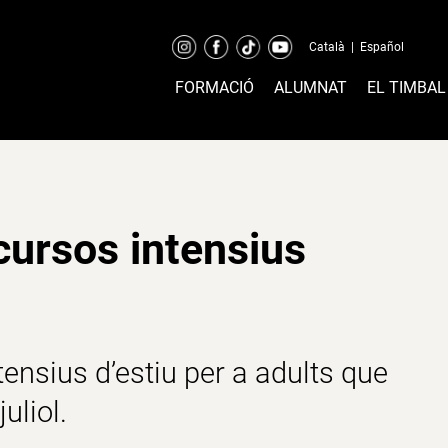
Català
|
Español
FORMACIÓ
ALUMNAT
EL TIMBAL
cursos intensius
tensius d’estiu per a adults
que
uliol.