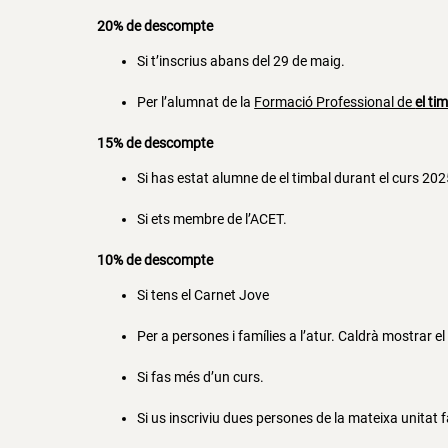
20% de descompte
Si t’inscrius abans del 29 de maig.
Per l’alumnat de la
Formació Professional de
el ti
15% de descompte
Si has estat alumne de el timbal durant el curs 202
Si ets membre de l’ACET.
10% de descompte
Si tens el Carnet Jove
Per a persones i famílies a l’atur. Caldrà mostrar
Si fas més d’un curs.
Si us inscriviu dues persones de la mateixa unitat f