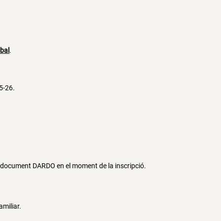
mbal
.
5-26.
 el document DARDO en el moment de la inscripció.
amiliar.