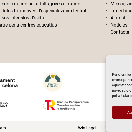
rsos regulars per adults, joves i infants
Missió, vis
ndoles formatives d’especialització teatral
Trajectòri
rsos intensius d’estiu
Alumni
atre per a centres educatius
Noticies
Contacta
Per oferir le
emmagatzemar
aquestes te
navegació o 
pot afectar 
Ac
vats
Avís Legal
Politica de Pri