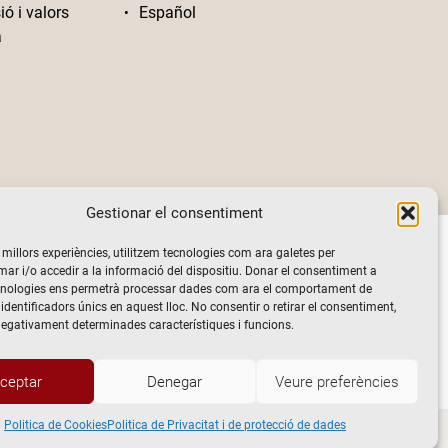
ió i valors
Español
a
Gestionar el consentiment
s millors experiències, utilitzem tecnologies com ara galetes per
 i/o accedir a la informació del dispositiu. Donar el consentiment a
cnologies ens permetrà processar dades com ara el comportament de
identificadors únics en aquest lloc. No consentir o retirar el consentiment,
negativament determinades característiques i funcions.
ceptar
Denegar
Veure preferències
Politica de Cookies
Politica de Privacitat i de protecció de dades
vacitat i de protecció de dades
Politica de Cookies