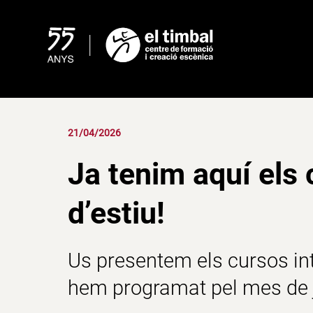
Skip
to
content
21/04/2026
Ja tenim aquí els 
d’estiu!
Us presentem els
cursos in
hem programat pel mes de j