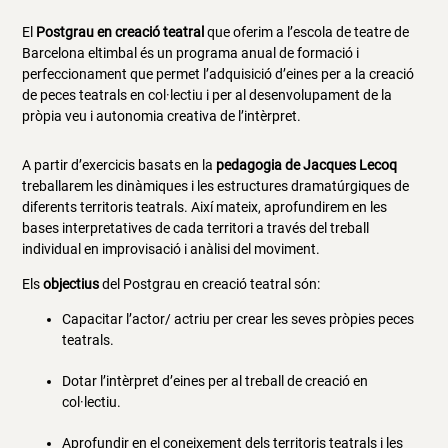
El
Postgrau en creació teatral
que oferim a l’escola de teatre de
Barcelona eltimbal és un programa anual de formació i
perfeccionament que permet l’adquisició d’eines per a la creació
de peces teatrals en col·lectiu i per al desenvolupament de la
pròpia veu i autonomia creativa de l’intèrpret.
A partir d’exercicis basats en la
pedagogia de Jacques Lecoq
treballarem les dinàmiques i les estructures dramatúrgiques de
diferents territoris teatrals. Així mateix, aprofundirem en les
bases interpretatives de cada territori a través del treball
individual en improvisació i anàlisi del moviment.
Els
objectius
del Postgrau en creació teatral són:
Capacitar l’actor/ actriu per crear les seves pròpies peces
teatrals.
Dotar l’intèrpret d’eines per al treball de creació en
col·lectiu.
Aprofundir en el coneixement dels territoris teatrals i les