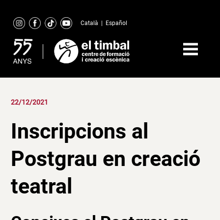
Skip
to
Català
|
Español
content
22/12/2021
Inscripcions al
Postgrau en creació
teatral