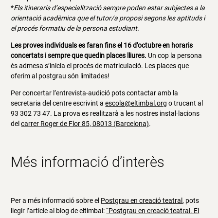
*
Els itineraris d’especialització sempre poden estar subjectes a la
orientació acadèmica que el tutor/a proposi segons les aptituds i
el procés formatiu de la persona estudiant.
Les proves individuals es faran fins el 16 d’octubre en horaris
concertats i sempre que quedin places lliures.
Un cop la persona
és admesa s’inicia el procés de matriculació. Les places que
oferim al postgrau són limitades!
Per concertar l’entrevista-audició pots contactar amb la
secretaria del centre escrivint a
escola@eltimbal.org
o trucant al
93 302 73 47. La prova es realitzarà a les nostres instal·lacions
del
carrer Roger de Flor 85, 08013 (Barcelona)
.
Més informació d’interès
Per a més informació sobre el
Postgrau en creació teatral
, pots
llegir l’article al blog de eltimbal:
“Postgrau en creació teatral. El