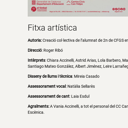
Fitxa artística
Autoria:
Creació col·lectiva de l’alumnat de 2n de CFGS en
Direcció
: Roger Ribó
Intèrprets
:
Chiara Accinelli, Astrid Arias, Lola Barbero, 
Santiago Mateo González, Albert Jiménez, Leire Larrañe
Disseny de llums i tècnica
: Mireia Casado
Assessorament vocal
: Natàlia Sellarès
Assessorament de cant
: Laia Esdul
Agraïments:
A Vania Accinelli, a tot el personal del CC Can
Escènica.