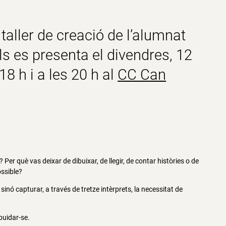
l taller de creació de l’alumnat
ls es presenta el divendres, 12
8 h i a les 20 h al
CC Can
Per què vas deixar de dibuixar, de llegir, de contar històries o de
ossible?
inó capturar, a través de tretze intèrprets, la necessitat de
buidar-se.