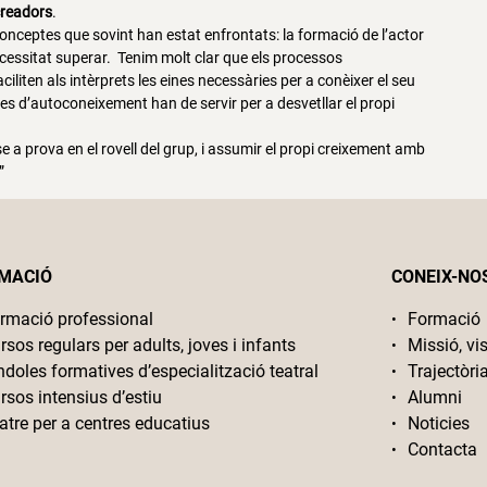
creadors
.
i conceptes que sovint han estat enfrontats: la formació de l’actor
necessitat superar. Tenim molt clar que els processos
iliten als intèrprets les eines necessàries per a conèixer el seu
ines d’autoconeixement han de servir per a desvetllar el propi
a prova en el rovell del grup, i assumir el propi creixement amb
”
MACIÓ
CONEIX-NO
rmació professional
Formació
rsos regulars per adults, joves i infants
Missió, vis
ndoles formatives d’especialització teatral
Trajectòri
rsos intensius d’estiu
Alumni
atre per a centres educatius
Noticies
Contacta