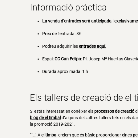
Informació pràctica
La venda d’entrades serà anticipada i exclusivame
Preu de l’entrada: 8€
Podreu adquirir les
entrades aquí
.
Espai:
CC Can Felipa
: Pl. Josep Mª Huertas Claver
Durada aproximada: 1 h
Els tallers de creació de el 
Si estàs interessat en conèixer els
processos de creació
de
blog de el timbal
d’alguns dels altres tallers fets en els d
la promoció 2019-2021.
“[…] A
el timbal
creiem que és bàsic proporcionar eines
pe