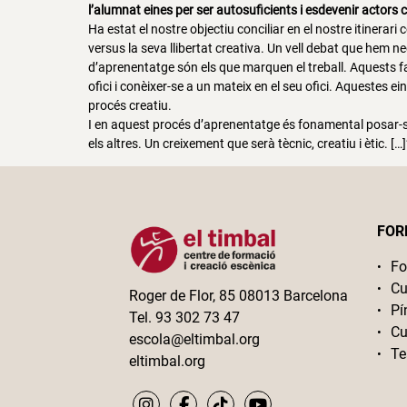
l’alumnat eines per ser autosuficients i esdevenir actors 
Ha estat el nostre objectiu conciliar en el nostre itinerar
versus la seva llibertat creativa. Un vell debat que hem 
d’aprenentatge són els que marquen el treball. Aquests fac
ofici i conèixer-se a un mateix en el seu ofici. Aquestes e
procés creatiu.
I en aquest procés d’aprenentatge és fonamental posar-se 
els altres. Un creixement que serà tècnic, creatiu i ètic. […]
FOR
Fo
Cu
Roger de Flor, 85 08013 Barcelona
Pí
Tel. 93 302 73 47
Cu
escola@eltimbal.org
Te
eltimbal.org