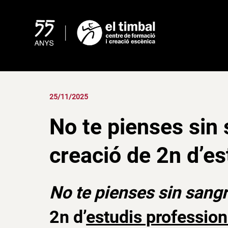
Skip
to
content
25/11/2025
No te pienses sin s
creació de 2n d’es
No te pienses sin sangr
2n d’
estudis profession