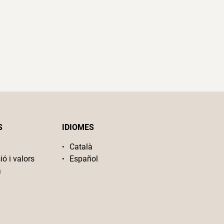
S
IDIOMES
Català
ió i valors
Español
a