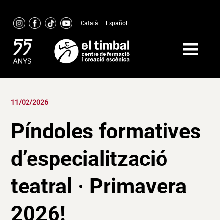
Skip
to
Català
|
Español
content
11/02/2026
Píndoles formatives
d’especialització
teatral · Primavera
2026!