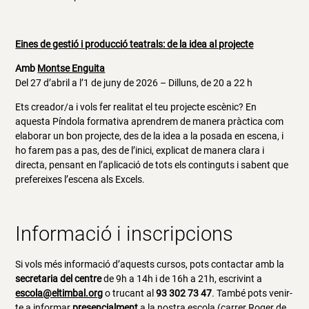
Eines de gestió i producció teatrals: de la idea al projecte
A
mb
Montse Enguita
Del 27 d’abril a l’1 de juny de 2026 – Dilluns, de 20 a 22 h
Ets creador/a i vols fer realitat el teu projecte escènic? En
aquesta Píndola formativa aprendrem de manera pràctica com
elaborar un bon projecte, des de la idea a la posada en escena, i
ho farem pas a pas, des de l’inici, explicat de manera clara i
directa, pensant en l’aplicació de tots els continguts i sabent que
prefereixes l’escena als Excels.
Informació i inscripcions
Si vols més informació d’aquests cursos, pots contactar amb la
secretaria del centre
de 9h a 14h i de 16h a 21h, escrivint a
escola@eltimbal.org
o trucant al
93 302 73 47
. També pots venir-
te a informar
presencialment
a la nostra escola (
carrer Roger de