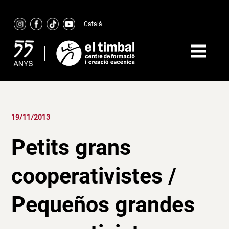
Skip
to
Català
content
19/11/2013
Petits grans
cooperativistes /
Pequeños grandes