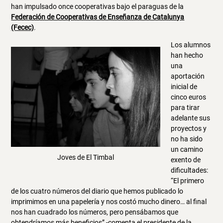
han impulsado once
cooperativas
bajo
el paraguas
de la
Federación de Cooperativas de Enseñanza de Catalunya
(Fecec)
.
Los alumnos
han hecho
una
aportación
inicial de
cinco euros
para tirar
adelante sus
proyectos y
no ha sido
un camino
Joves de El Timbal
exento de
dificultades:
“El primero
de los cuatro números del diario que hemos publicado lo
imprimimos en una papelería y nos costó mucho dinero… al final
nos han cuadrado los números, pero pensábamos que
obtendríamos más beneficios” -comenta el presidente de la