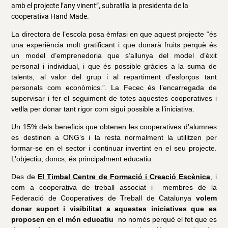
amb el projecte l’any vinent”, subratlla la presidenta de la
cooperativa Hand Made.
La directora de l’escola posa èmfasi en que aquest projecte “és
una experiència molt gratificant i que donarà fruits perquè és
un model d’emprenedoria que s’allunya del model d’èxit
personal i individual, i que és possible gràcies a la suma de
talents, al valor del grup i al repartiment d’esforços tant
personals com econòmics.”. La Fecec és l’encarregada de
supervisar i fer el seguiment de totes aquestes cooperatives i
vetlla per donar tant rigor com sigui possible a l’iniciativa.
Un 15% dels beneficis que obtenen les cooperatives d’alumnes
es destinen a ONG’s i la resta normalment la utilitzen per
formar-se en el sector i continuar invertint en el seu projecte.
L’objectiu, doncs, és principalment educatiu.
Des de
El Timbal Centre de Formació i Creació Escènica
, i
com a cooperativa de treball associat i membres de la
Federació de Cooperatives de Treball de Catalunya
volem
donar suport i visibilitat a aquestes iniciatives que es
proposen en el món educatiu
no només perquè el fet que es