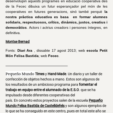
desenvolupin aquests programes en educació cooperativa des
de la Fecec dibuixa un futur esperançador pel món de les
cooperatives en futures generacions, sinó també perquè
la
nostra pràctica educativa es basa en formar alumnes
solidaris, respectuosos, crítics, dinàmics, justos, creatius i
democràtics
. Actors i actrius creadors i persones íntegres, en
definitiva.
Montse Bernad
Fonts:
Diari Ara
, dissabte 17 agost 2013; web
escola Petit
Món Felisa Bastida
; web
Fecec
.
_________________________________________
Pequeño Mundo
Times
y
Hand-Made
.
Un
diario
y un taller de
confección de objetos
hechos
a mano.
Estos
son
algunos
de
los
resultados
de un ambicioso
programa
para
fomentar
el
trabajo
en
equipo
entre
el
alumnado de la
E.S.O
.
que
se ha
impulsado desde diferentes
cooperativas
del
país.
En
concreto
estos
proyectos
salen
de la escuela
Pequeño
Mundo Felisa Bastida de Castelldefels
y son
algunos
ejemplos de
lo
que
se ha conseguido
en
este
centro
, pues
en total
este año se