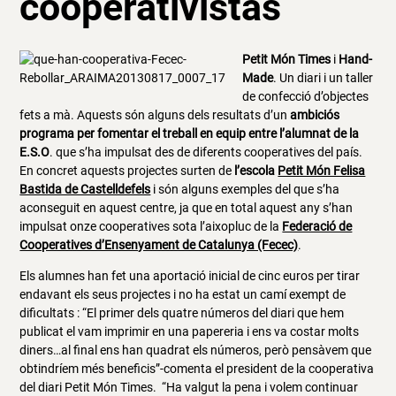
cooperativistas
Petit Món Times
i
Hand-
Made
. Un diari i un taller
de confecció d’objectes
fets a mà. Aquests són alguns dels resultats d’un
ambiciós
programa per fomentar el treball en equip entre l’alumnat de la
E.S.O
. que s’ha impulsat des de diferents cooperatives del país.
En concret aquests projectes surten de
l’escola
Petit Món Felisa
Bastida de Castelldefels
i són alguns exemples del que s’ha
aconseguit en aquest centre, ja que en total aquest any s’han
impulsat onze cooperatives sota l’aixopluc de la
Federació de
Cooperatives d’Ensenyament de Catalunya (Fecec)
.
Els alumnes han fet una aportació inicial de cinc euros per tirar
endavant els seus projectes i no ha estat un camí exempt de
dificultats : “El primer dels quatre números del diari que hem
publicat el vam imprimir en una papereria i ens va costar molts
diners…al final ens han quadrat els números, però pensàvem que
obtindríem més beneficis”-comenta el president de la cooperativa
del diari Petit Món Times. “Ha valgut la pena i volem continuar