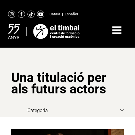
Skip
to
Català
|
Español
content
Una titulació per
als futurs actors