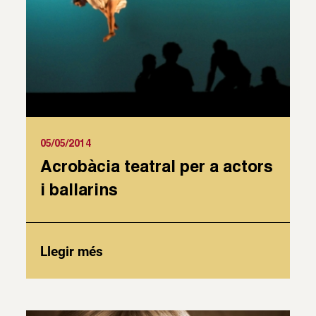
05/05/2014
Acrobàcia teatral per a actors
i ballarins
Llegir més