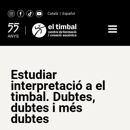
Skip
to
Català
|
Español
content
Estudiar
interpretació a el
timbal. Dubtes,
dubtes i més
dubtes