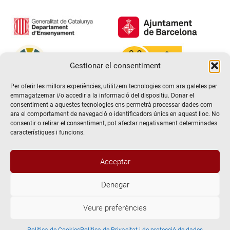
Gestionar el consentiment
Per oferir les millors experiències, utilitzem tecnologies com ara galetes per
emmagatzemar i/o accedir a la informació del dispositiu. Donar el
consentiment a aquestes tecnologies ens permetrà processar dades com
ara el comportament de navegació o identificadors únics en aquest lloc. No
consentir o retirar el consentiment, pot afectar negativament determinades
característiques i funcions.
Acceptar
Denegar
@2026 Escola de teatre El Timbal. Tots els drets reservats
Veure preferències
Avís Legal
Politica de Privacitat i de protecció de dades
Politica de Cookies