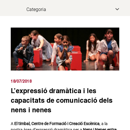
18/07/2018
L’expressió dramàtica i les
capacitats de comunicació dels
nens i nenes
A
El timbal, Centre de Formació i Creació Escènica
, a la
nostra àrea d’expressió dramàtica per a
Nens i Nenes entre