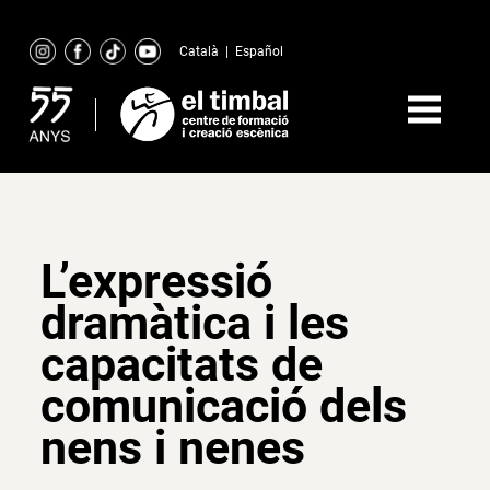
Skip
to
Català
|
Español
content
L’expressió
dramàtica i les
capacitats de
comunicació dels
nens i nenes