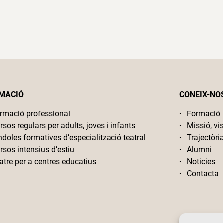
MACIÓ
CONEIX-NO
rmació professional
Formació
rsos regulars per adults, joves i infants
Missió, vis
ndoles formatives d’especialització teatral
Trajectòri
rsos intensius d’estiu
Alumni
atre per a centres educatius
Noticies
Contacta