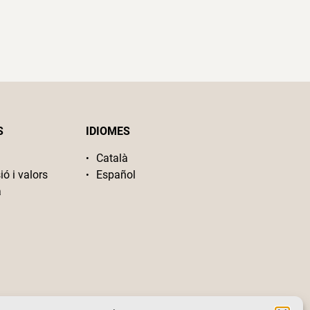
S
IDIOMES
Català
ió i valors
Español
a