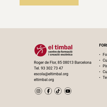
FOR
Fo
Cu
Roger de Flor, 85 08013 Barcelona
Pí
Tel. 93 302 73 47
Cu
escola@eltimbal.org
Te
eltimbal.org