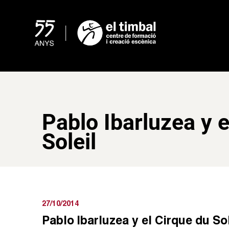
Skip
to
content
Pablo Ibarluzea y e
Soleil
27/10/2014
Pablo Ibarluzea y el Cirque du Sol