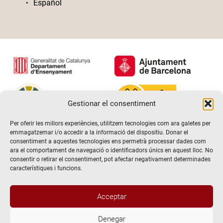
Español
Gestionar el consentiment
Per oferir les millors experiències, utilitzem tecnologies com ara galetes per
emmagatzemar i/o accedir a la informació del dispositiu. Donar el
consentiment a aquestes tecnologies ens permetrà processar dades com
ara el comportament de navegació o identificadors únics en aquest lloc. No
consentir o retirar el consentiment, pot afectar negativament determinades
característiques i funcions.
Acceptar
Denegar
@2026 Escola de teatre El Timbal. Tots els drets reservats