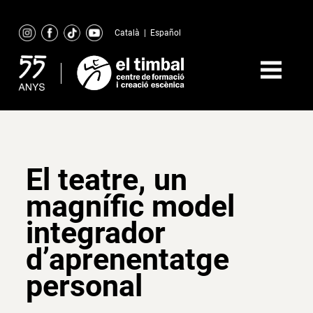
Skip
to
Català
|
Español
content
El teatre, un
magnífic model
integrador
d’aprenentatge
personal