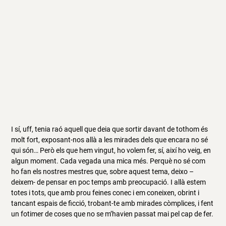
I sí, uff, tenia raó aquell que deia que sortir davant de tothom és
molt fort, exposant-nos allà a les mirades dels que encara no sé
qui són… Però els que hem vingut, ho volem fer, sí, així ho veig, en
algun moment. Cada vegada una mica més. Perquè no sé com
ho fan els nostres mestres que, sobre aquest tema, deixo –
deixem- de pensar en poc temps amb preocupació. I allà estem
totes i tots, que amb prou feines conec i em coneixen, obrint i
tancant espais de ficció, trobant-te amb mirades còmplices, i fent
un fotimer de coses que no se m’havien passat mai pel cap de fer.