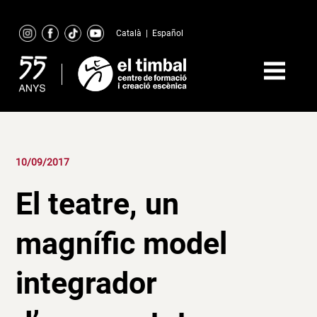
Skip
to
Català
|
Español
content
10/09/2017
El teatre, un
magnífic model
integrador