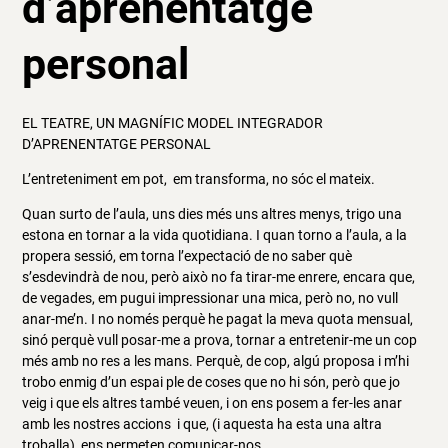
d’aprenentatge
personal
EL TEATRE, UN MAGNÍFIC MODEL INTEGRADOR
D’APRENENTATGE PERSONAL
L’entreteniment em pot, em transforma, no sóc el mateix.
Quan surto de l’aula, uns dies més uns altres menys, trigo una
estona en tornar a la vida quotidiana. I quan torno a l’aula, a la
propera sessió, em torna l’expectació de no saber què
s’esdevindrà de nou, però això no fa tirar-me enrere, encara que,
de vegades, em pugui impressionar una mica, però no, no vull
anar-me’n. I no només perquè he pagat la meva quota mensual,
sinó perquè vull posar-me a prova, tornar a entretenir-me un cop
més amb no res a les mans. Perquè, de cop, algú proposa i m’hi
trobo enmig d’un espai ple de coses que no hi són, però que jo
veig i que els altres també veuen, i on ens posem a fer-les anar
amb les nostres accions i que, (i aquesta ha esta una altra
troballa), ens permeten comunicar-nos.