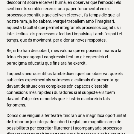
descobrint sobre el cervell humà, en observar que l’emoció i els
sentiments semblen exercir una paper fonamental en els
processos cognitius que activen el cervell, fa temps dic que, al
nostre ram, ja ho sabem. Perquè treballem amb l’imaginari,
aquesta facultat que permet integrar els processos cognitius i
intel·lectius i els processos afectius i impulsius, i amb l’espai i el
temps, que és moviment, per a donar noves respostes.
Bé, si ho han descobert, més valdria que es posessin mans a la
feina els pedagogs i capgiressin fent un gir copernicà el
paradigma educatiu que fins ara ha exercit.
I aquests neurocientífics també diuen que han observat que els
subjectes experimentals sotmesos a estímuls d’aprenentatge
davant de situacions complexes són capaços d’establir
connexions més ràpides i duradores si al subjecte el situem
davant d’objectes o models que il·lustrin o aclareixin tals
fenomens.
Doncs que vinguin a fer teatre, tindran una magnífica oportunitat
de trobar un joc integrador, obert i reglat, un magnífic camp de
possibilitats per exercitar lliurement i acompanyada processos