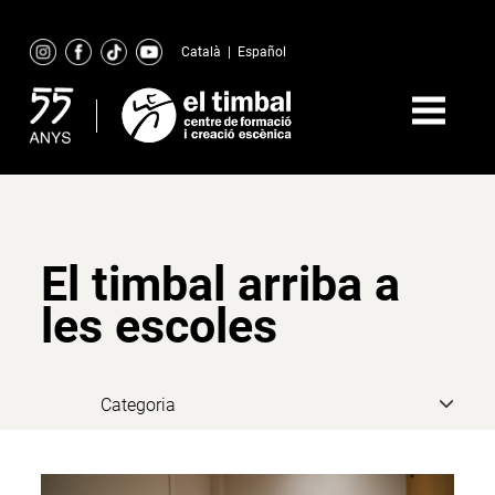
Skip
to
Català
|
Español
content
El timbal arriba a
les escoles