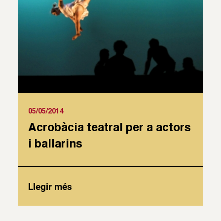
05/05/2014
Acrobàcia teatral per a actors
i ballarins
Llegir més