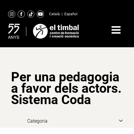
Skip
to
Català
|
Español
content
Per una pedagogia
a favor dels actors.
Sistema Coda