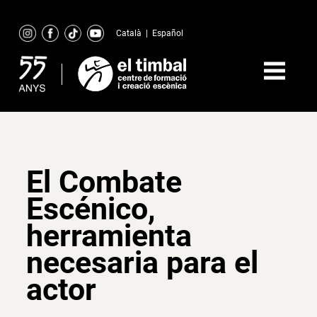
Skip
to
Català
|
Español
content
El Combate
Escénico,
herramienta
necesaria para el
actor