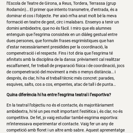
l’Escola de Teatre de Girona, a Reus, Tordera, Terrassa (grup
Rodamón)… El primer que intento transmetre, d’entrada, és a
dominar el cos i l’objecte. Per això m’ha anat molt bé la meva
formació en teatre de gest, circ i malabars. Ensenyo a tenir un
domini ambidextre, que no és fàcil. I miro que els alumnes
entenguin que l’esgrima consisteix en un diàleg gestual entre
dues persones, que formulin frases esgrimístiques que han
d’estar necessàriament presidides per la coordinació, la
compenetració i el respecte. Fins i tot diria que l’esgrima té
afinitats amb la disciplina de la dansa: prèviament cal realitzar
escalfament, fer treball de preparació física i de coordinació, jocs
de compenetració del moviment a més o menys distància… i
després, és clar, hi ha el treball tècnic més concret: parades,
esquives, salts, cos a cos, empentes, atac de tall i de punta…
Quina diferència hi ha entre l’esgrima teatral i l’esportiva?
En la teatral l’objectiu no és el contacte, és majoritàriament
ambidextra, hi té un pes molt important l’estètica i, és clar, no és
competitiva. De fet, jo vaig estudiar també esgrima esportiva:
m’interessava experimentar el contacte. Vaig fer un any de
competició amb floret i un altre amb sabre. Aquest aprenentatge