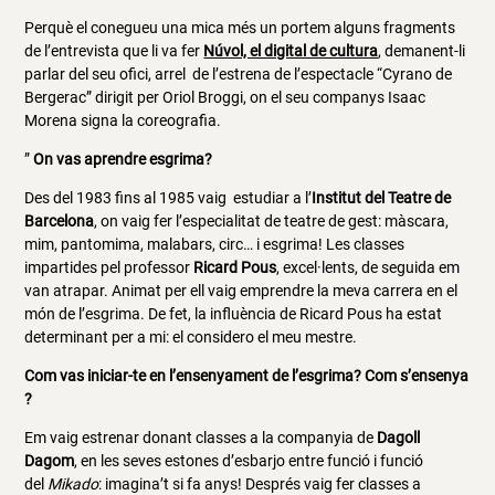
Perquè el conegueu una mica més un portem alguns fragments
de l’entrevista que li va fer
Núvol, el digital de cultura
, demanent-li
parlar del seu ofici, arrel de l’estrena de l’espectacle “Cyrano de
Bergerac” dirigit per Oriol Broggi, on el seu companys Isaac
Morena signa la coreografia.
”
On vas aprendre esgrima?
Des del 1983 fins al 1985 vaig estudiar a l’
Institut del Teatre de
Barcelona
, on vaig fer l’especialitat de teatre de gest: màscara,
mim, pantomima, malabars, circ… i esgrima! Les classes
impartides pel professor
Ricard Pous
, excel·lents, de seguida em
van atrapar. Animat per ell vaig emprendre la meva carrera en el
món de l’esgrima. De fet, la influència de Ricard Pous ha estat
determinant per a mi: el considero el meu mestre.
Com vas iniciar-te en l’ensenyament de l’esgrima? Com s’ensenya
?
Em vaig estrenar donant classes a la companyia de
Dagoll
Dagom
, en les seves estones d’esbarjo entre funció i funció
del
Mikado
: imagina’t si fa anys! Després vaig fer classes a