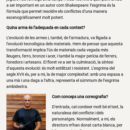
a ser important en un autor com Shakespeare: l’esgrima és la
fórmula que permet resoldre els conflictes d’una manera
escenogràficament molt potent.
Quina arma és l’adequada en cada context?
L’evolució de les armes i, també, de l’armadura, va lligada a
l’evolució tecnològica dels materials. Hem de pensar que aquesta
transformació implica l’ús de materials cada vegada més
lleugers, ferro, bronze i acer, i també la major perícia de ferrers,
fonedors i artesans. El floret ve a ser la culminació, la síntesi
d’aquesta evolució: és molt estilitzat i resistent. L’esgrima del
segle XVII és, per a mi, la de major complexitat: amb una espasa a
una mà i una daga a l’altra, representa el súmmum de l’esgrima
ambidextra.
Com conceps una coreografia?
D’entrada, cal conèixer molt bé el text, la
naturalesa del conflicte i dels
personatges. Normalment, a mi, els
directors m’han donat carta blanca, per