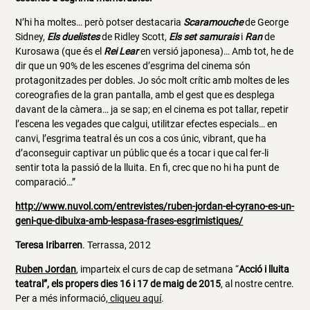
N’hi ha moltes… però potser destacaria
Scaramouche
de George
Sidney,
Els duelistes
de Ridley Scott,
Els set samurais
i
Ran
de
Kurosawa (que és el
Rei Lear
en versió
japonesa)… Amb tot, he de
dir que un 90% de les escenes d’esgrima del cinema són
protagonitzades per dobles. Jo sóc molt crític amb moltes de les
coreografies de la gran pantalla, amb el gest que es desplega
davant de la càmera… ja se sap; en el cinema es pot tallar, repetir
l’escena les vegades que calgui, utilitzar efectes especials… en
canvi, l’esgrima teatral és un cos a cos únic, vibrant, que ha
d’aconseguir captivar un públic que és a tocar i que cal fer-li
sentir tota la passió de la lluita. En fi, crec que no hi ha punt de
comparació…”
http://www.nuvol.com/entrevistes/ruben-jordan-el-cyrano-es-un-
geni-que-dibuixa-amb-lespasa-frases-esgrimistiques/
Teresa Iribarren
. Terrassa, 2012
Ruben Jordan
, imparteix el curs de cap de setmana “
Acció i lluita
teatral”, els propers dies 16 i 17 de maig de 2015
, al nostre centre.
Per a més informació,
cliqueu aquí
.