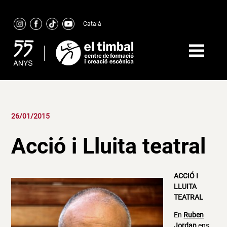
Skip
to
Català
content
26/01/2015
Acció i Lluita teatral
ACCIÓ I
LLUITA
TEATRAL
En
Ruben
Jordan
ens