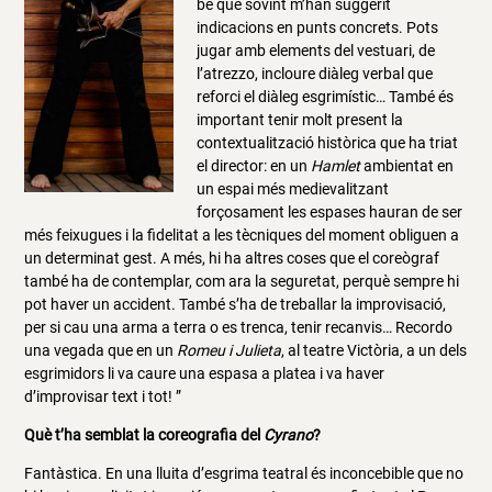
bé que sovint m’han suggerit
indicacions en punts concrets. Pots
jugar amb elements del vestuari, de
l’atrezzo, incloure diàleg verbal que
reforci el diàleg esgrimístic… També és
important tenir molt present la
contextualització històrica que ha triat
el director: en un
Hamlet
ambientat en
un espai més medievalitzant
forçosament les espases hauran de ser
més feixugues i la fidelitat a les tècniques del moment obliguen a
un determinat gest. A més, hi ha altres coses que el coreògraf
també ha de contemplar, com ara la seguretat, perquè sempre hi
pot haver un accident. També s’ha de treballar la improvisació,
per si cau una arma a terra o es trenca, tenir recanvis… Recordo
una vegada que en un
Romeu i Julieta
, al teatre Victòria, a un dels
esgrimidors li va caure una espasa a platea i va haver
d’improvisar text i tot! ”
Què t’ha semblat la coreografia del
Cyrano
?
Fantàstica. En una lluita d’esgrima teatral és inconcebible que no