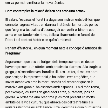
em va permetre millorar la meva tècnica.
Com contemples la relació del teu cos amb una arma?
El sabre, l’espasa, el floret i la daga són instruments bèl·lics, que
connoten agressivitat i, en darrera instància, la mort. Jo penso
que l’esgrima teatral ha d’aconseguir convertir el binomi cos-
arma en un tàndem de ritme, bellesa i harmonia en funció de
l’obra i del context històric en què s’ambienti.
Parlant d’història… en quin moment neix la concepció artística de
l’esgrima?
Segurament que des de l’origen dels temps sempre es deuen
haver representat històries amb presència d’armes. A la tragèdia
grega ja s’escenificaven, baralles i lluites. De fet, el mateix nom
que designa la representació ja ho indica: eren tragèdies, que
sovint acabaven amb la mort. Només cal recordar que en la
mateixa Antígona hi ha escenes amb espases… En el món romà,
per exemple, les lluites de gladiadors eren, purament, jocs de
guerra. A l’edat mitjana l’esgrima ja és molt present en molts
àmbits de la vida cultural, que abraça des del teatre fins als
joglars i els torneigs amb llança. Fixeu-vos fins a quin punt arriba