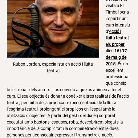
visita a El
Timbal per a
impartir un
curs intensiu
d’
A
cció i
lluita teatral
,
els
proper
dies 16 i 17
de maig de
2015
. És un
Ruben Jordan, especialista en acció i lluita
excel·lent
teatral
professional
que coneix
bé el treball dels actors. I us convido a que us animeu a fer el
curs. El seu objectiu és donar a conèixer altres realitats de l’acció
teatral, per mitjà de la pràctica i experimentació de la lluita i
l’esgrima teatral, prolongant el propi cos en l’espai amb la
utilització d’objectes. A partir del gest i del diàleg corporal
executat amb bastons, espases, roba, descobrirem plegats la
importància de la complicitat i la compenetració entre dues
persones per aconseguir expressar i transmetre emoció.