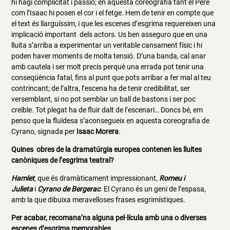
hi hagi complicitat i passió; en aquesta coreografia tant el Pere
com l’Isaac hi posen el cor i el fetge. Hem de tenir en compte que
el text és llarguíssim, i que les escenes d’esgrima requereixen una
implicació important dels actors. Us ben asseguro que en una
lluita s’arriba a experimentar un veritable cansament físic i hi
poden haver moments de molta tensió. D’una banda, cal anar
amb cautela i ser molt precís perquè una errada pot tenir una
conseqüència fatal, fins al punt que pots arribar a fer mal al teu
contrincant; de l’altra, l’escena ha de tenir credibilitat, ser
versemblant, si no pot semblar un ball de bastons i ser poc
creïble. Tot plegat ha de fluir dalt de l’escenari… Doncs bé, em
penso que la fluïdesa s’aconsegueix en aquesta coreografia de
Cyrano, signada per
Isaac Morera
.
Quines obres de la dramatúrgia europea contenen les lluites
canòniques de l’esgrima teatral?
Hamlet
, que és dramàticament impressionant,
Romeu i
Julieta
i
Cyrano de Bergerac
.
El Cyrano és un geni de l’espasa,
amb la que dibuixa meravelloses frases esgrimístiques.
Per acabar, recomana’ns alguna pel·lícula amb una o diverses
escenes d’esgrima memorables.