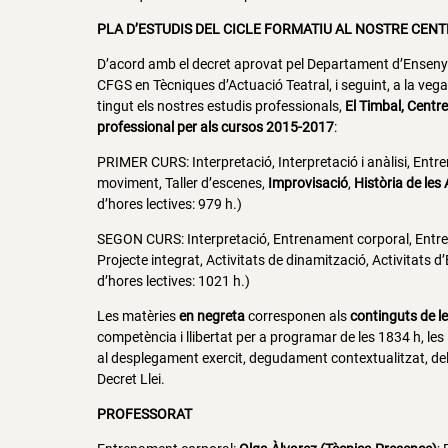
PLA D’ESTUDIS DEL CICLE FORMATIU AL NOSTRE CEN
D’acord amb el decret aprovat pel Departament d’Ensenyam
CFGS en Tècniques d’Actuació Teatral, i seguint, a la vegad
tingut els nostres estudis professionals,
El Timbal, Centr
professional per als cursos 2015-2017
:
PRIMER CURS: Interpretació, Interpretació i anàlisi, Entr
moviment, Taller d’escenes,
Improvisació
,
Història de les 
d’hores lectives: 979 h.)
SEGON CURS: Interpretació, Entrenament corporal, Entre
Projecte integrat, Activitats de dinamització, Activitats
d’hores lectives: 1021 h.)
Les matèries
en negreta
corresponen als
continguts de l
competència i llibertat per a programar de les 1834 h, les
al desplegament exercit, degudament contextualitzat, dels
Decret Llei.
PROFESSORAT