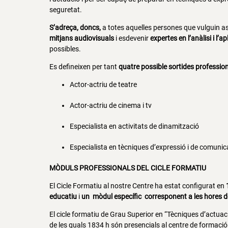
seguretat.
S’adreça, doncs,
a totes aquelles persones que vulguin 
mitjans audiovisuals
i esdevenir
expertes en l’anàlisi i l’
possibles.
Es defineixen per tant
quatre possible sortides professio
Actor-actriu de teatre
Actor-actriu de cinema i tv
Especialista en activitats de dinamització
Especialista en tècniques d’expressió i de comunic
MÒDULS PROFESSIONALS DEL CICLE FORMATIU
El Cicle Formatiu al nostre Centre ha estat configurat en
educatiu
i
un mòdul específic corresponent a les hores d
El cicle formatiu de Grau Superior en “Tècniques d’actuac
de les quals 1834 h són presencials al centre de formació 