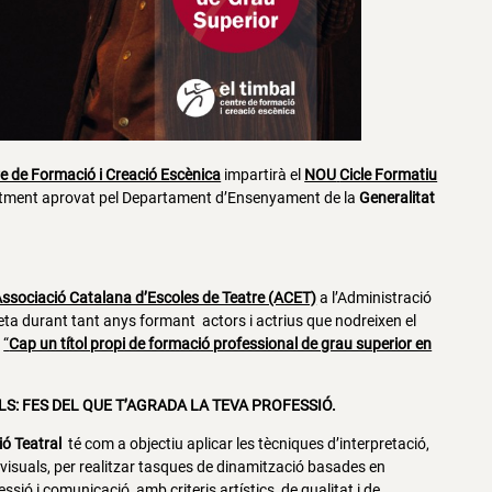
re de Formació i Creació Escènica
impartirà el
NOU
Cicle Formatiu
ntment aprovat pel Departament d’Ensenyament de la
Generalitat
ssociació Catalana d’Escoles de Teatre (ACET)
a l’Administració
feta durant tant anys formant actors i actrius que nodreixen el
r
“
Cap un títol propi de formació professional de grau superior en
LS: FES DEL QUE T’AGRADA LA TEVA PROFESSIÓ.
ió Teatral
té com a objectiu aplicar les tècniques d’interpretació,
ovisuals, per realitzar tasques de dinamització basades en
ssió i comunicació, amb criteris artístics, de qualitat i de