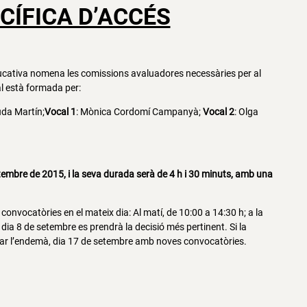
CÍFICA D’ACCÉS
ducativa nomena les comissions avaluadores necessàries per al
l està formada per:
uda Martín;
Vocal 1
: Mònica Cordomí Campanyà;
Vocal 2
: Olga
tembre de 2015, i la seva durada serà de 4 h i 30 minuts, amb una
onvocatòries en el mateix dia: Al matí, de 10:00 a 14:30 h; a la
 dia 8 de setembre es prendrà la decisió més pertinent. Si la
uar l’endemà, dia 17 de setembre amb noves convocatòries.