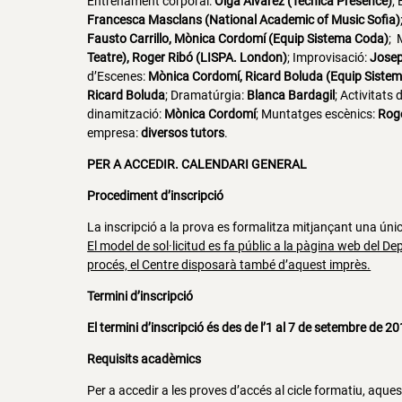
Entrenament corporal:
Olga Àlvarez (Tècnica Presence)
;
Francesca Masclans (National Academic of Music Sofia)
Fausto Carrillo, Mònica Cordomí (Equip Sistema Coda)
;
Teatre), Roger Ribó (LISPA. London)
;
Improvisació
:
Josep
d’Escenes
:
Mònica Cordomí, Ricard Boluda (Equip Siste
Ricard Boluda
;
Dramatúrgia
:
Blanca Bardagil
;
Activitats 
dinamització
:
Mònica Cordomí
;
Muntatges escènics
:
Roge
empresa
:
diversos tutors
.
PER A ACCEDIR. CALENDARI GENERAL
Procediment d’inscripció
La inscripció a la prova es formalitza mitjançant una única
El model de sol·licitud es fa públic a la pàgina web del 
procés, el Centre disposarà també d’aquest imprès.
Termini d’inscripció
El termini d’inscripció és des de l’1 al 7 de setembre de 20
Requisits acadèmics
Per a accedir a les proves d’accés al cicle formatiu, aqu