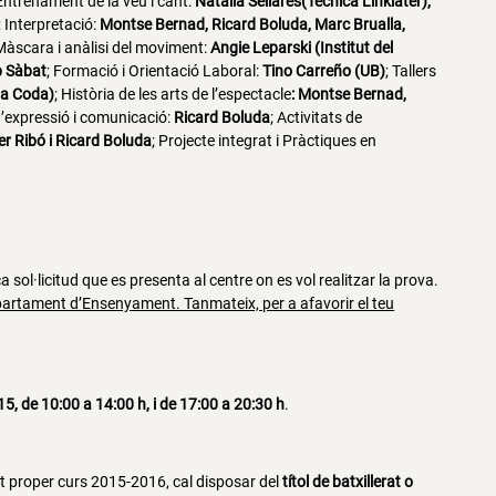
 Entrenament de la veu i cant:
Natàlia Sellarès(Tècnica Linklater),
;
Interpretació
:
Montse Bernad, Ricard Boluda, Marc Brualla,
Màscara i anàlisi del moviment
:
Angie Leparski (Institut del
 Sàbat
;
Formació i Orientació Laboral
:
Tino Carreño (UB)
;
Tallers
ma Coda)
;
Història de les arts de l’espectacle
:
Montse Bernad,
d’expressió i comunicació
:
Ricard Boluda
;
Activitats de
r Ribó i Ricard Boluda
;
Projecte integrat i Pràctiques en
 sol·licitud que es presenta al centre on es vol realitzar la prova.
Departament d’Ensenyament. Tanmateix, per a afavorir el teu
15, de 10:00 a 14:00 h, i de 17:00 a 20:30 h
.
est proper curs 2015-2016, cal disposar del
títol de batxillerat
o