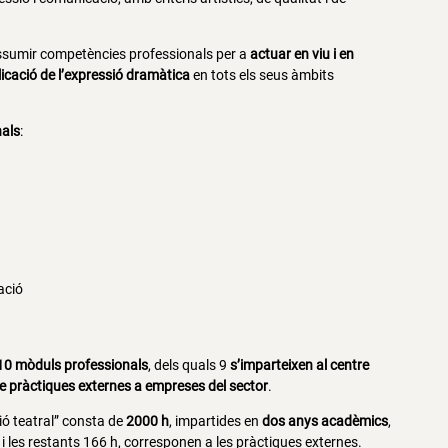
assumir competències professionals per a
actuar en viu i en
aplicació de l’expressió dramàtica
en tots els seus àmbits
nals
:
ació
10 mòduls professionals
, dels quals 9
s’imparteixen al centre
e pràctiques externes a empreses del sector
.
ió teatral” consta de
2000 h
, impartides en
dos anys acadèmics
,
i les restants 166 h, corresponen a les pràctiques externes.