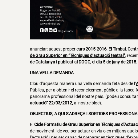
anunciar: aquest proper
curs 2015-2016
,
El Timbal, Cent
de Grau Superior en “Tècniques d’actuació teatral”
, rece
de Catalunya i publicat al
DOGC
,
el dia 5 de juny de 2015
.
UNA VELLA DEMANDA
Clou d’aquesta manera una vella demanda feta des de l’
A
Pública, per a obtenir el reconeixement públic a la tasca 
panorama professional del nostre país. (podeu consulta
actuació” 22/03/2012
,
al nostre bloc).
OBJECTIUS, A QUI S’ADREÇA I SORTIDES PROFESSIONA
El
Cicle Formatiu de Grau Superior en Tècniques d’Actuac
de moviment i de veu per actuar en viu o en mitjans audi
l’actuació i per ser capaç de preparar en tècniques d’expre