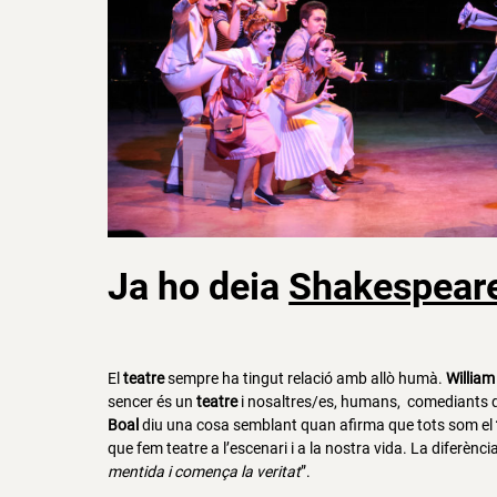
Ja ho deia
Shakespear
El
teatre
sempre ha tingut relació amb allò humà.
William
sencer és un
teatre
i nosaltres/es, humans, comediants qu
Boal
diu una cosa semblant quan afirma que tots som el
que fem teatre a l’escenari i a la nostra vida. La diferènci
mentida i comença la veritat
”.