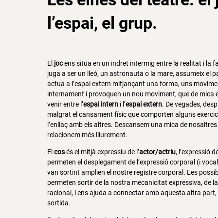
l’espai, el grup
.
El
joc
ens situa en un indret intermig entre la realitat i la f
juga a ser un lleó, un astronauta o la mare, assumeix el 
actua a l’espai extern mitjançant una forma, uns movime
internament i provoquen un nou moviment, que de mica en
venir entre l’
espai intern
i l’
espai extern
. De vegades, des
malgrat el cansament físic que comporten alguns exercicis. 
l’enllaç amb els altres. Descansem una mica de nosaltres
relacionem més lliurement.
El
cos
és el mitjà expressiu de l’
actor/actriu
, l’expressió 
permeten el desplegament de l’expressió corporal (i vocal)
van sortint amplien el nostre registre corporal. Les possi
permeten sortir de la nostra mecanicitat expressiva, de 
racional, i ens ajuda a connectar amb aquesta altra part,
sortida.