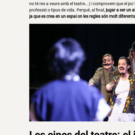
no té res a veure amb el teatre….) i comprovem que el joc 
professió o tipus de vida. Perquè, al final,
jugar a ser un al
ja que es crea en un espai on les regles són molt diferents
Les eines del teatre
:
el