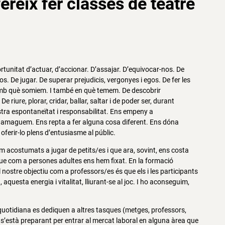
fereix
fer classes de teatre
tunitat d’actuar, d’accionar. D’assajar. D’equivocar-nos. De
os. De jugar. De superar prejudicis, vergonyes i egos. De fer les
amb què somiem. I també en què temem. De descobrir
 riure, plorar, cridar, ballar, saltar i de poder ser, durant
ra espontaneïtat i responsabilitat. Ens empeny a
 amaguem. Ens repta a fer alguna cosa diferent. Ens dóna
oferir-lo plens d’entusiasme al públic.
em acostumats a jugar de petits/es i que ara, sovint, ens costa
s que com a persones adultes ens hem fixat. En la formació
el nostre objectiu com a professors/es és que els i les participants
questa energia i vitalitat, lliurant-se al joc. I ho aconseguim,
quotidiana es dediquen a altres tasques (metges, professors,
 s’està preparant per entrar al mercat laboral en alguna àrea que