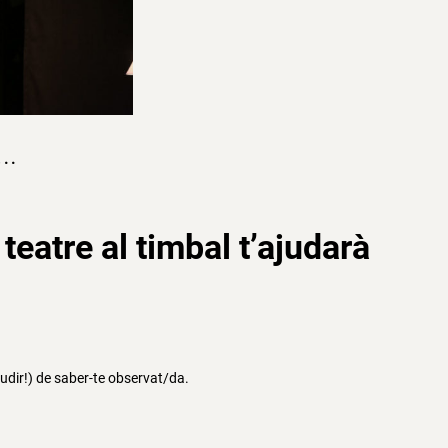
..
 teatre al timbal
t’ajudarà
audir!) de saber-te observat/da.