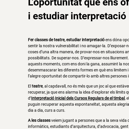
L’oportunitat que ens o
i estudiar interpretació
Fer classes de teatre, estudiar interpretació
ens dóna opor
sentir la nostra vulnerabilitat i no amagar-la. D’exposar-n
coses d’una altra manera, de provar-nos en situacions 
possibilitats. De superar-nos. D’expressar-nos lliurement. De
aquests moments, com ens doni la gana, assumint la nost
desemmascarar les diferents formes en què ens limitem i
l’alegre oportunitat de compartir-lo amb altres persones i 
El
teatre
, al capdavall, no és més que un joc al que estàv
recuperar, ja que ens alarma la idea d’explorar els límit
d’
Interpretació Inicial dels Cursos Regulars de el timbal
, 
puguin recuperar aquesta espontaneïtat, aquesta alegria, a
dia a dia, curs a curs.
A les classes
veiem jugant a persones que a la seva vida 
informàtics, estudiants d’arquitectura, d’advocacia, gent