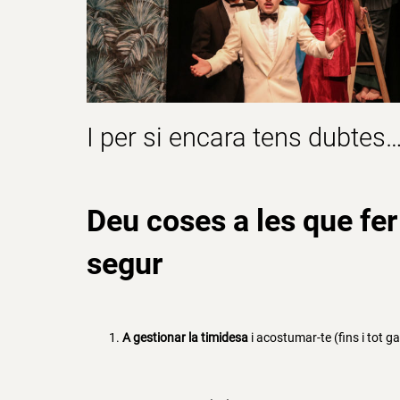
I per si encara tens dubtes…
Deu coses a les que
fer
segur
A gestionar la timidesa
i acostumar-te (fins i tot g