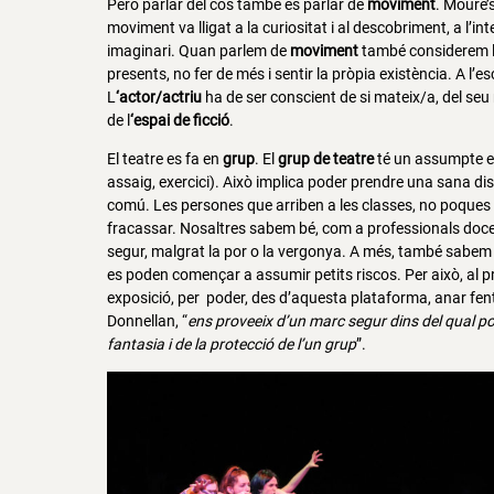
Però parlar del cos també és parlar de
moviment
. Moure’
moviment va lligat a la curiositat i al descobriment, a l’int
imaginari. Quan parlem de
moviment
també considerem la
presents, no fer de més i sentir la pròpia existència. A l’es
L
‘actor/actriu
ha de ser conscient de si mateix/a, del seu r
de l
‘espai de ficció
.
El teatre es fa en
grup
. El
grup de teatre
té un assumpte e
assaig, exercici). Això implica poder prendre una sana dis
comú. Les persones que arriben a les classes, no poques v
fracassar. Nosaltres sabem bé, com a professionals doce
segur, malgrat la por o la vergonya. A més, també sabe
es poden començar a assumir petits riscos. Per això, al p
exposició, per poder, des d’aquesta plataforma, anar fen
Donnellan, “
ens proveeix d’un marc segur dins del qual po
fantasia i de la protecció de l’un grup
”.