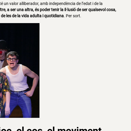
té un valor alliberador, amb independència de l’edat i de la
tre, a ser una altra, és poder tenir la il·lusió de ser qualsevol cosa,
 de les de la vida adulta i quotidiana
. Per sort.
 joc, el cos, el moviment,