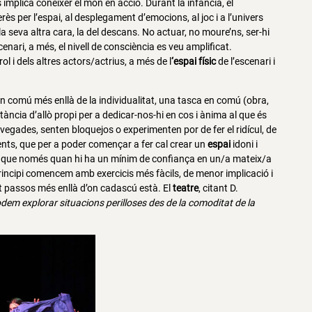
s implica conèixer el món en acció. Durant la infància, el
erès per l’espai, al desplegament d’emocions, al joc i a l’univers
 seva altra cara, la del descans. No actuar, no moure’ns, ser-hi
cenari, a més, el nivell de consciència es veu amplificat.
ol i dels altres actors/actrius, a més de l
‘espai físic
de l’escenari i
n comú més enllà de la individualitat, una tasca en comú (obra,
tància d’allò propi per a dedicar-nos-hi en cos i ànima al que és
egades, senten bloquejos o experimenten por de fer el ridícul, de
nts, que per a poder començar a fer cal crear un
espai
idoni i
m que només quan hi ha un mínim de confiança en un/a mateix/a
rincipi comencem amb exercicis més fàcils, de menor implicació i
t passos més enllà d’on cadascú està. El
teatre
, citant D.
dem explorar situacions perilloses des de la comoditat de la