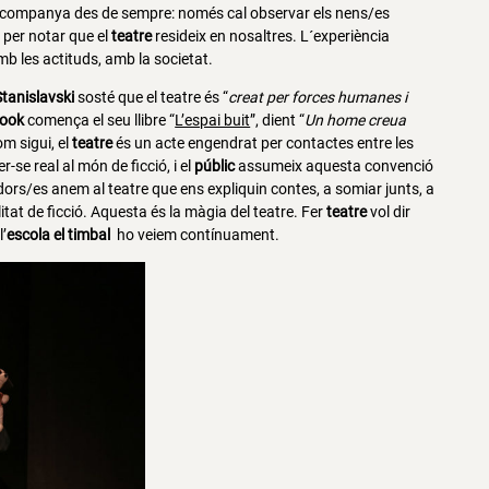
companya des de sempre: només cal observar els nens/es
 per notar que el
teatre
resideix en nosaltres. L´experiència
mb les actituds, amb la societat.
tanislavski
sosté que el teatre és “
creat per forces humanes i
rook
comença el seu llibre “
L’espai buit
”, dient “
Un home creua
om sigui, el
teatre
és un acte engendrat per contactes entre les
-se real al món de ficció, i el
públic
assumeix aquesta convenció
dors/es anem al teatre que ens expliquin contes, a somiar junts, a
litat de ficció. Aquesta és la màgia del teatre. Fer
teatre
vol dir
l’
escola el timbal
ho veiem contínuament.