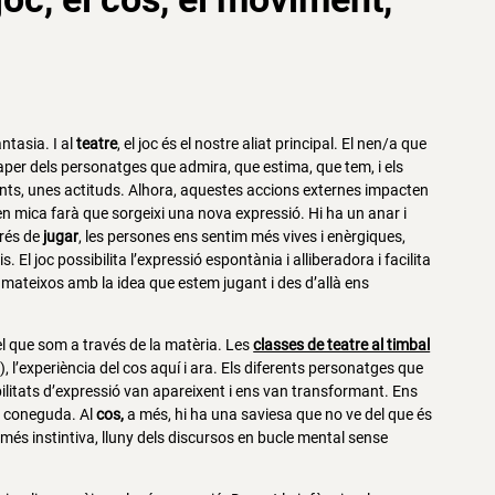
antasia. I al
teatre
, el joc és el nostre aliat principal. El nen/a que
paper dels personatges que admira, que estima, que tem, i els
nts, unes actituds. Alhora, aquestes accions externes impacten
 mica farà que sorgeixi una nova expressió. Hi ha un anar i
prés de
jugar
, les persones ens sentim més vives i enèrgiques,
El joc possibilita l’expressió espontània i alliberadora i facilita
 mateixos amb la idea que estem jugant i des d’allà ens
del que som a través de la matèria. Les
classes de teatre al timbal
, l’experiència del cos aquí i ara. Els diferents personatges que
bilitats d’expressió van apareixent i ens van transformant. Ens
la coneguda. Al
cos,
a més, hi ha una saviesa que no ve del que és
 més instintiva, lluny dels discursos en bucle mental sense