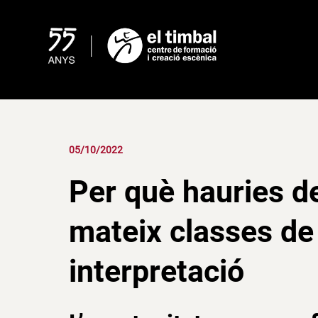
Skip
to
content
05/10/2022
Per què hauries d
mateix classes de 
interpretació