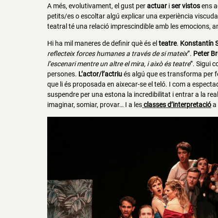
A més, evolutivament, el gust per
actuar
i
ser vistos
ens a
petits/es o escoltar algú explicar una experiència viscuda
teatral té una relació imprescindible amb les emocions, a
Hi ha mil maneres de definir què és el
teatre
.
Konstantín S
reflecteix forces humanes a través de si mateix
”.
Peter B
l’escenari mentre un altre el mira, i això és teatre
”. Sigui c
persones.
L’actor/l’actriu
és algú que es transforma per fer
que li és proposada en aixecar-se el teló. I com a especta
suspendre per una estona la incredibilitat i entrar a la rea
imaginar, somiar, provar… I a les
classes d’interpretació
a 