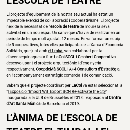
L’ESCOLA DE TEATRE
El projecte d’equipament de la nostra seu actual ha estat un
impecable exercici de col·laboració i cooperativisme. El projecte
neix de la necessitat de
l’escola de teatre
de moure la seva
activitat en un nou espai. Un canvi que s’havia de realitzar en un
període de temps molt ajustat, 12 mesos. Es va formar un equip
de 5 cooperatives, totes elles participants de la Xarxa d’Economia
Solidària, que junt amb
el timbal
van col·laborat per tal
d’aconseguir aquesta fita:
LaCol SCCL
i
Celobert Cooperativa
desenvolupant el projecte arquitectònic i d’enginyeria
respectivament,
CoopdeMà SCCL
i A
+4 Consultors d’Estratègia
,
en l’acompanyament estratègic comercial i de comunicació.
Sabem que el projecte coordinat per
LaCol
va estar seleccionat a
“
l’Exposició “Import WB_Export BCN Re-activate the city
”.
Inaugurada a la ULB de Brussel·les el 2018, i exposada al
Centre
d’Art Santa Mònica
de Barcelona el 2019.
L’ÀNIMA DE L’ESCOLA DE