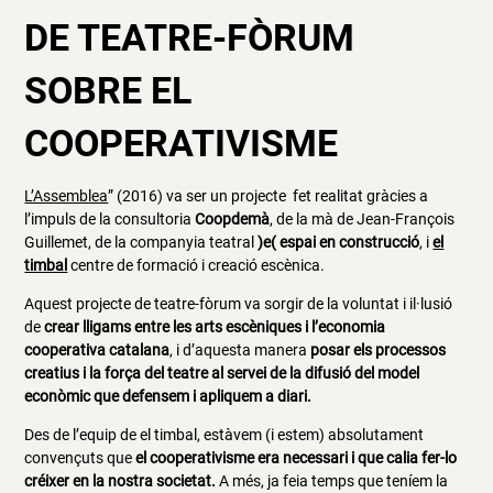
DE TEATRE-FÒRUM
SOBRE EL
COOPERATIVISME
L’Assemblea
” (2016) va ser un projecte fet realitat gràcies a
l’impuls de la consultoria
Coopdemà
, de la mà de Jean-François
Guillemet, de la companyia teatral
)e( espai en construcció
, i
el
timbal
centre de formació i creació escènica.
Aquest projecte de teatre-fòrum va sorgir de la voluntat i il·lusió
de
crear lligams entre les arts escèniques i l’economia
cooperativa catalana
, i d’aquesta manera
posar els processos
creatius i la força del teatre al servei de la difusió del model
econòmic que defensem i apliquem a diari
.
Des de l’equip de el timbal, estàvem (i estem) absolutament
convençuts que
el cooperativisme era necessari i que calia fer-lo
créixer en la nostra societat
.
A més, ja feia temps que teníem la