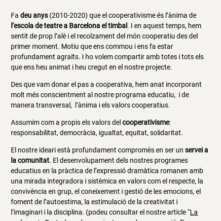
Fa
deu anys
(2010-2020) que el cooperativisme és l’ànima de
l’escola de teatre a Barcelona
el timbal
. I en aquest temps, hem
sentit de prop l’alè i el recolzament del món cooperatiu des del
primer moment. Motiu que ens commou i ens fa estar
profundament agraïts. I ho volem compartir amb totes i tots els
que ens heu animat i heu cregut en el nostre projecte.
Des que vam donar el pas a cooperativa, hem anat incorporant
molt més conscientment al nostre programa educatiu, i de
manera transversal, l’ànima i els valors cooperatius.
Assumim com a propis els valors del
cooperativisme
:
responsabilitat, democràcia, igualtat, equitat, solidaritat.
El nostre ideari està profundament compromès en ser un
servei a
la comunitat
. El desenvolupament dels nostres programes
educatius en la pràctica de l’expressió dramàtica romanen amb
una mirada integradora i sistèmica en valors com el respecte, la
convivència en grup, el coneixement i gestió de les emocions, el
foment de l’autoestima, la estimulació de la creativitat i
l’imaginari i la disciplina. (podeu consultar el nostre article “
La