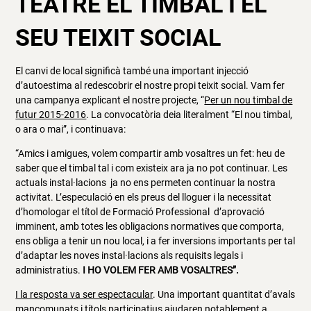
TEATRE EL TIMBAL I EL
SEU TEIXIT SOCIAL
El canvi de local significà també una important injecció
d’autoestima al redescobrir el nostre propi teixit social. Vam fer
una campanya explicant el nostre projecte, “
Per un nou timbal de
futur 2015-2016
. La convocatòria deia literalment “El nou timbal,
o ara o mai”, i continuava:
“Amics i amigues, volem compartir amb vosaltres un fet: heu de
saber que el timbal tal i com existeix ara ja no pot continuar. Les
actuals instal·lacions ja no ens permeten continuar la nostra
activitat. L’especulació en els preus del lloguer i la necessitat
d’homologar el títol de Formació Professional d’aprovació
imminent, amb totes les obligacions normatives que comporta,
ens obliga a tenir un nou local, i a fer inversions importants per tal
d’adaptar les noves instal·lacions als requisits legals i
administratius.
I HO VOLEM FER AMB VOSALTRES”.
I la resposta va ser espectacular
. Una important quantitat d’avals
mancomunats i títols participatius ajudaren notablement a