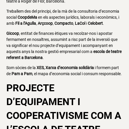
teatre a Roger de Flor, Barcelona.
Treballem des del principi, de la mà de la consultoria d’economia
social
CoopdeMa
en els aspectes jurídics, laborals i econòmics, i
amb
Fil a l’Agulla
,
Arçcoop
,
Compacto
,
LaCol
i
Celobert
.
Gicoop
, entitat de finances ètiques va recolzar-nos i apostar
fermament en nosaltres, assumint a risc part de la inversió que
va significar el nou projecte d’equipament i acompanyant en
aquests anys la nostra gestió empresarial com a
escola de teatre
referent a Barcelona
.
Som sòcies de la
XES, Xarxa d’economia solidària
i formem part
de
Pam a Pam
, el mapa d’economia social i consum responsable.
PROJECTE
D’EQUIPAMENT I
COOPERATIVISME COM A