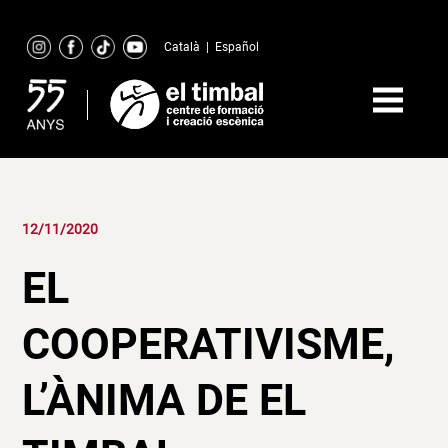
Skip
to
Català
|
Español
content
12/11/2020
EL
COOPERATIVISME,
L’ÀNIMA DE EL