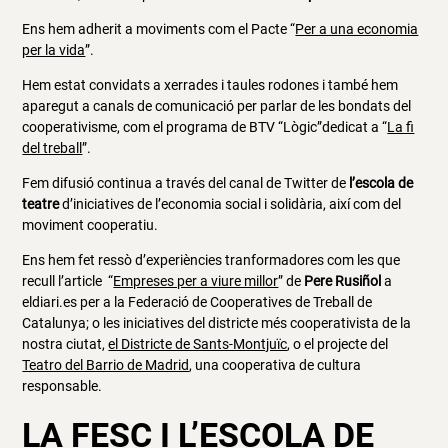
Ens hem adherit a moviments com el Pacte “
Per a una economia
per la vida
”.
Hem estat convidats a xerrades i taules rodones i també hem
aparegut a canals de comunicació per parlar de les bondats del
cooperativisme, com el programa de BTV “Lògic”dedicat a “
La fi
del treball
”.
Fem difusió continua a través del canal de Twitter de
l’escola de
teatre
d’iniciatives de l’economia social i solidària, així com del
moviment cooperatiu.
Ens hem fet ressò d’experiències tranformadores com les que
recull l’article “
Empreses per a viure millor
” de
Pere Rusiñol
a
eldiari.es per a la Federació de Cooperatives de Treball de
Catalunya; o les iniciatives del districte més cooperativista de la
nostra ciutat,
el Districte de Sants-Montjuïc
, o el projecte del
Teatro del Barrio de Madrid
, una cooperativa de cultura
responsable.
LA FESC I L’ESCOLA DE