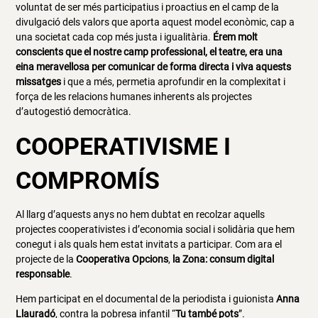
voluntat de ser més participatius i proactius en el camp de la
divulgació dels valors que aporta aquest model econòmic, cap a
una societat cada cop més justa i igualitària.
Érem molt
conscients que el nostre camp professional, el teatre, era una
eina meravellosa per comunicar de forma directa i viva aquests
missatges
i que a més, permetia aprofundir en la complexitat i
força de les relacions humanes inherents als projectes
d’autogestió democràtica.
COOPERATIVISME I
COMPROMÍS
Al llarg d’aquests anys no hem dubtat en recolzar aquells
projectes cooperativistes i d’economia social i solidària que hem
conegut i als quals hem estat invitats a participar. Com ara el
projecte de la
Cooperativa Opcions
,
la Zona: consum digital
responsable
.
Hem participat en el documental de la periodista i guionista
Anna
Llauradó
, contra la pobresa infantil “
Tu també pots
”.