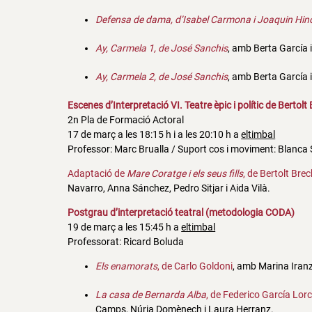
Defensa de dama, d’Isabel Carmona i Joaquin Hin
Ay, Carmela 1, de José Sanchis
, amb Berta García 
Ay, Carmela 2, de José Sanchis
, amb Berta García 
Escenes d’Interpretació VI. Teatre èpic i polític de Bertolt
2n Pla de Formació Actoral
17 de març a les 18:15 h i a les 20:10 h a
eltimbal
Professor: Marc Brualla / Suport cos i moviment: Blanca S
Adaptació de
Mare Coratge i els seus fills
, de Bertolt Brec
Navarro, Anna Sánchez, Pedro Sitjar i Aida Vilà.
Postgrau d’interpretació teatral (metodologia CODA)
19 de març a les 15:45 h a
eltimbal
Professorat: Ricard Boluda
Els enamorats
, de Carlo Goldoni
, amb Marina Iranzo
La casa de Bernarda Alba
, de Federico García Lorc
Camps, Núria Domènech i Laura Herranz.