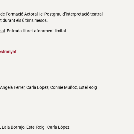
 de Formació Actoral
i el
Postgrau d’interpretació teatral
nt durant els últims mesos.
bal
. Entrada lliure i aforament limitat.
 estranyat
 Angela Ferrer, Carla López, Connie Muñoz, Estel Roig
, Laia Borrajo, Estel Roig i Carla López