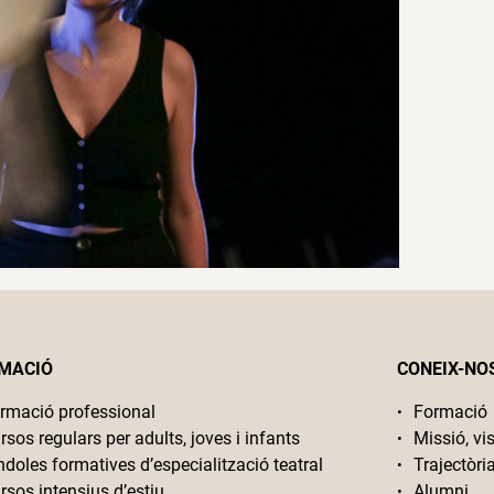
MACIÓ
CONEIX-NO
rmació professional
Formació
rsos regulars per adults, joves i infants
Missió, vis
ndoles formatives d’especialització teatral
Trajectòri
rsos intensius d’estiu
Alumni