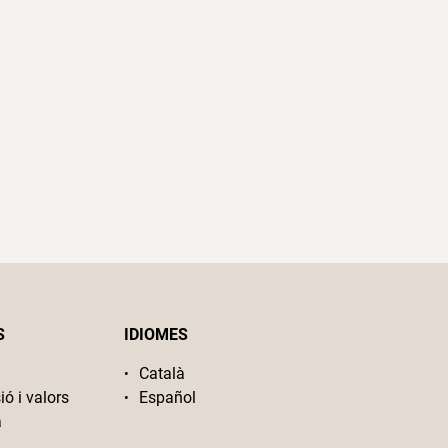
S
IDIOMES
Català
ió i valors
Español
a