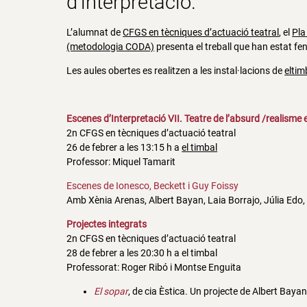
d’interpretació.
L’alumnat de
CFGS en tècniques d’actuació teatral
, el
Pla
(metodologia CODA)
presenta el treball que han estat fe
Les aules obertes es realitzen a les instal·lacions de
eltim
Escenes d’Interpretació VII. Teatre de l’absurd /realisme
2n CFGS en tècniques d’actuació teatral
26 de febrer a les 13:15 h a
el timbal
Professor: Miquel Tamarit
Escenes de Ionesco, Beckett i Guy Foissy
Amb Xènia Arenas, Albert Bayan, Laia Borrajo, Júlia Edo,
Projectes integrats
2n CFGS en tècniques d’actuació teatral
28 de febrer a les 20:30 h a el timbal
Professorat: Roger Ribó i Montse Enguita
El sopar
, de cia Èstica. Un projecte de Albert Bayan