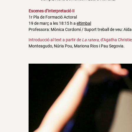
Escenes d’Interpretació II
1r Pla de Formació Actoral
19 de març a les 18:15 h a
eltimbal
Professora: Mònica Cordomí / Suport treball de veu: Aïda 
Introducció al text a partir de
La ratera
, d’Agatha Christie
Monteagudo, Núria Pou, Mariona Rios i Pau Segovia.