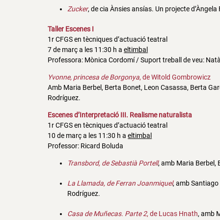
Zucker
, de cia Ànsies ansías. Un projecte d’Àngela
Taller Escenes I
1r CFGS en tècniques d’actuació teatral
7 de març a les 11:30 h a
eltimbal
Professora: Mònica Cordomí / Suport treball de veu: Natàl
Yvonne, princesa de Borgonya
, de Witold Gombrowicz
Amb Maria Berbel, Berta Bonet, Leon Casassa, Berta Garc
Rodríguez.
Escenes d’Interpretació III. Realisme naturalista
1r CFGS en tècniques d’actuació teatral
10 de març a les 11:30 h a
eltimbal
Professor: Ricard Boluda
Transbord, de Sebastià Portell
, amb Maria Berbel, 
La Llamada, de Ferran Joanmiquel
, amb Santiago
Rodríguez.
Casa de Muñecas. Parte 2
, de Lucas Hnath
, amb M