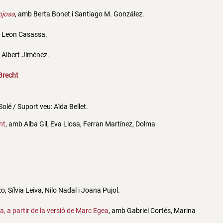
ojosa
, amb Berta Bonet i Santiago M. González.
i Leon Casassa.
i Albert Jiménez.
 Brecht
olé / Suport veu: Aïda Bellet.
ht
, amb
Alba Gil, Eva Llosa, Ferran Martínez, Dolma
, Sílvia Leiva, Nilo Nadal i Joana Pujol.
a, a partir de la versió de Marc Egea
, amb Gabriel Cortés, Marina