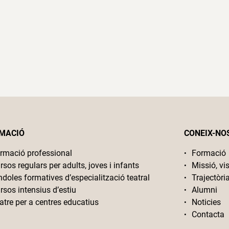
MACIÓ
CONEIX-NO
rmació professional
Formació
rsos regulars per adults, joves i infants
Missió, vis
ndoles formatives d’especialització teatral
Trajectòri
rsos intensius d’estiu
Alumni
atre per a centres educatius
Noticies
Contacta