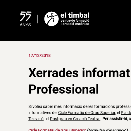
Skip
to
content
17/12/2018
Xerrades informat
Professional
Si voleu saber més informació de les formacions professi
informatives del
Cicle Formatiu de Grau Superior
, el
Pla d
Televisió
i el
Postgrau en Creació Teatral
.
Per assistir-hi, 
Cicle Formatiu de Grau Superior
(
formulari d’inscripció
)