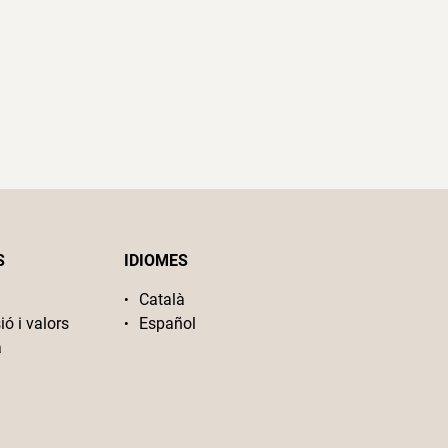
S
IDIOMES
Català
ió i valors
Español
a