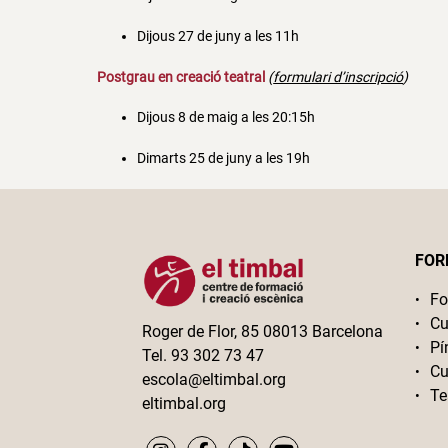
Dijous 27 de juny a les 11h
Postgrau en creació teatral
(
formulari d’inscripció
)
Dijous 8 de maig a les 20:15h
Dimarts 25 de juny a les 19h
FOR
Fo
Cu
Roger de Flor, 85 08013 Barcelona
Pí
Tel. 93 302 73 47
Cu
escola@eltimbal.org
Te
eltimbal.org