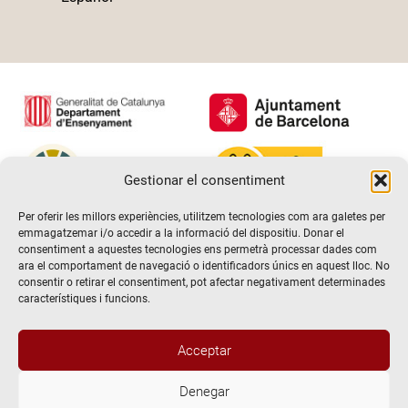
Gestionar el consentiment
Per oferir les millors experiències, utilitzem tecnologies com ara galetes per
emmagatzemar i/o accedir a la informació del dispositiu. Donar el
consentiment a aquestes tecnologies ens permetrà processar dades com
ara el comportament de navegació o identificadors únics en aquest lloc. No
consentir o retirar el consentiment, pot afectar negativament determinades
característiques i funcions.
Acceptar
Denegar
@2026 Escola de teatre El Timbal. Tots els drets reservats