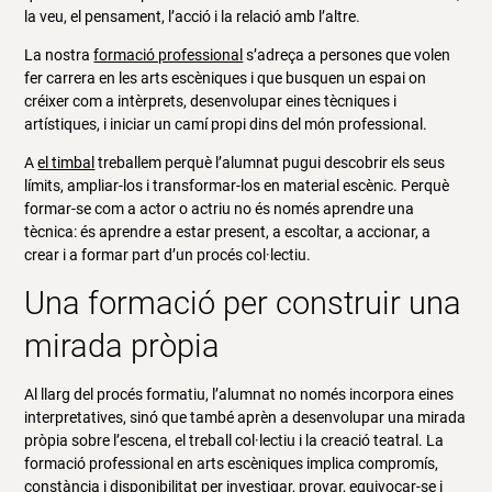
la veu, el pensament, l’acció i la relació amb l’altre.
La nostra
formació professional
s’adreça a persones que volen
fer carrera en les arts escèniques i que busquen un espai on
créixer com a intèrprets, desenvolupar eines tècniques i
artístiques, i iniciar un camí propi dins del món professional.
A
el timbal
treballem perquè l’alumnat pugui descobrir els seus
límits, ampliar-los i transformar-los en material escènic. Perquè
formar-se com a actor o actriu no és només aprendre una
tècnica: és aprendre a estar present, a escoltar, a accionar, a
crear i a formar part d’un procés col·lectiu.
Una formació per construir una
mirada pròpia
Al llarg del procés formatiu, l’alumnat no només incorpora eines
interpretatives, sinó que també aprèn a desenvolupar una mirada
pròpia sobre l’escena, el treball col·lectiu i la creació teatral. La
formació professional en arts escèniques implica compromís,
constància i disponibilitat per investigar, provar, equivocar-se i