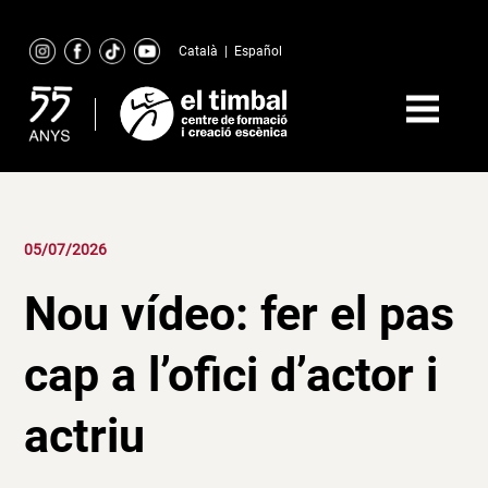
Skip
to
Català
|
Español
content
05/07/2026
Nou vídeo: fer el pas
cap a l’ofici d’actor i
actriu