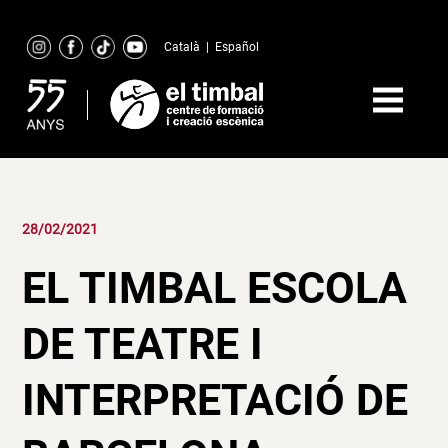
Skip
to
Català
|
Español
content
28/02/2021
EL TIMBAL ESCOLA
DE TEATRE I
INTERPRETACIÓ DE