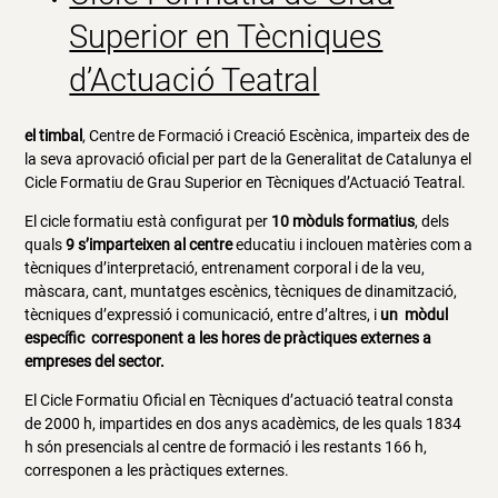
Superior en Tècniques
d’Actuació Teatral
el timbal
, Centre de Formació i Creació Escènica, imparteix des de
la seva aprovació oficial per part de la Generalitat de Catalunya el
Cicle Formatiu de Grau Superior en Tècniques d’Actuació Teatral.
El cicle formatiu està configurat per
10 mòduls formatius
, dels
quals
9 s’imparteixen al centre
educatiu i inclouen matèries com a
tècniques d’interpretació, entrenament corporal i de la veu,
màscara, cant, muntatges escènics, tècniques de dinamització,
tècniques d’expressió i comunicació, entre d’altres, i
un mòdul
específic corresponent a les hores de pràctiques externes a
empreses del sector.
El Cicle Formatiu Oficial en Tècniques d’actuació teatral consta
de 2000 h, impartides en dos anys acadèmics, de les quals 1834
h són presencials al centre de formació i les restants 166 h,
corresponen a les pràctiques externes.