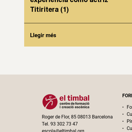
Titiritera (1)
Llegir més
FOR
Fo
Cu
Roger de Flor, 85 08013 Barcelona
Pí
Tel. 93 302 73 47
Cu
escola@eltimbal.org