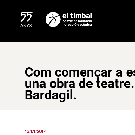
Skip
to
content
Com començar a es
una obra de teatre
Bardagil.
13/01/2014