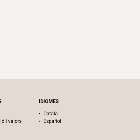
S
IDIOMES
Català
ió i valors
Español
a