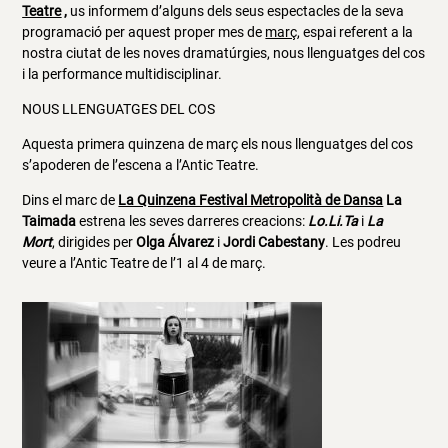
Teatre
,
us informem d’alguns dels seus espectacles de la seva
programació per aquest proper mes de
març
, espai referent a la
nostra ciutat de les noves dramatúrgies, nous llenguatges del cos
i la performance multidisciplinar.
NOUS LLENGUATGES DEL COS
Aquesta primera quinzena de març els nous llenguatges del cos
s’apoderen de l’escena a l’Antic Teatre.
Dins el marc de
La Quinzena Festival Metropolità de Dansa
La
Taimada
estrena les seves darreres creacions:
Lo.Li.Ta
i
La
Mort
, dirigides per
Olga Álvarez
i
Jordi Cabestany
. Les podreu
veure a l’Antic Teatre de l’1 al 4 de març.