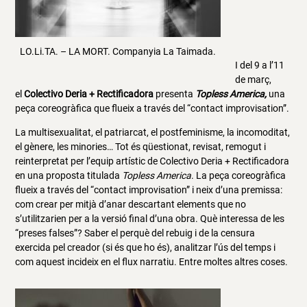
LO.Li.TA. – LA MORT. Companyia La Taimada.
I del 9 a l’11
de març,
el
Colectivo Deria + Rectificadora
presenta
Topless America,
una
peça coreogràfica que flueix a través del “contact improvisation”.
La multisexualitat, el patriarcat, el postfeminisme, la incomoditat,
el gènere, les minories… Tot és qüestionat, revisat, remogut i
reinterpretat per l’equip artístic de Colectivo Deria + Rectificadora
en una proposta titulada
Topless America
. La peça coreogràfica
flueix a través del “contact improvisation” i neix d’una premissa:
com crear per mitjà d’anar descartant elements que no
s’utilitzarien per a la versió final d’una obra. Què interessa de les
“preses falses”? Saber el perquè del rebuig i de la censura
exercida pel creador (si és que ho és), analitzar l’ús del temps i
com aquest incideix en el flux narratiu. Entre moltes altres coses.