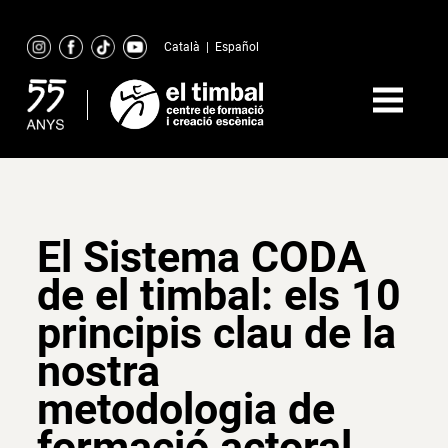
Skip
to
Català
|
Español
content
El Sistema CODA
de el timbal: els 10
principis clau de la
nostra
metodologia de
formació actoral