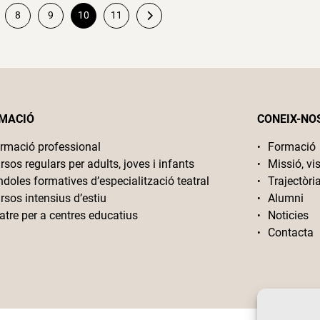
8
9
10
11
MACIÓ
CONEIX-NO
rmació professional
Formació
rsos regulars per adults, joves i infants
Missió, vis
ndoles formatives d’especialització teatral
Trajectòri
rsos intensius d’estiu
Alumni
atre per a centres educatius
Noticies
Contacta