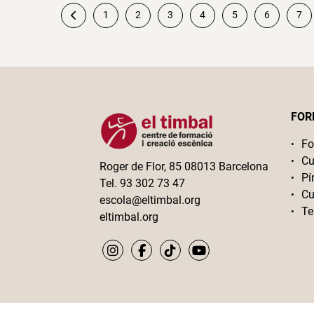
1
2
3
4
5
6
7
Paginació
de
les
FOR
entrades
Fo
Cu
Roger de Flor, 85 08013 Barcelona
Pí
Tel. 93 302 73 47
Cu
escola@eltimbal.org
Te
eltimbal.org