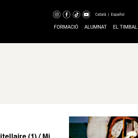
Català
|
Español
FORMACIÓ
ALUMNAT
EL TIMBAL
l
ellaire (1) / Mi