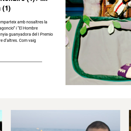
 (1)
omparteix amb nosaltres la
ragoncio” i “El Hombre
anyia guanyadora del I Premio
re d’altres. Com vaig