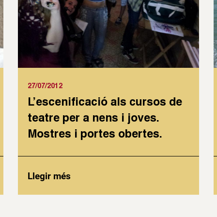
27/07/2012
L’escenificació als cursos de
teatre per a nens i joves.
Mostres i portes obertes.
Llegir més