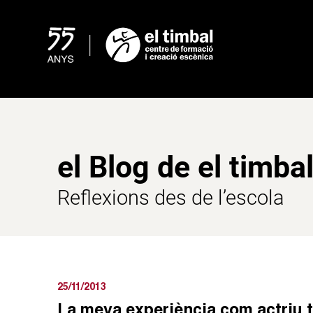
Skip
to
content
el Blog de el timba
Reflexions des de l’escola
25/11/2013
La meva experiència com actriu tit