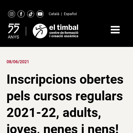
Skip
to
Català
|
Español
content
08/06/2021
Inscripcions obertes
pels cursos regulars
2021-22, adults,
joves, nenes i nens!