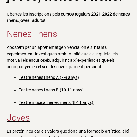
Obertes les inscripcions pels
cursos regulars 2021-2022
de nenes
i nens, joves i adults
!
Nenes i nens
Apostem per un aprenentatge vivencial on els infants
experimenten i investiguen amb tot allò que els inquieta, els
motiva i els encurioseix, adquirint així experiències que els
acompanyen en el seu desenvolupament personal.
Teatre nenes i nens A (7-9 anys)
Teatre nenes i nens B (10-11 anys)
Teatre musical nenes i nens (8-11 anys)
Joves
Es pretén inculcar els valors que dóna una formació artística, així