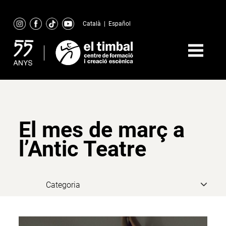
Skip
to
Català
|
Español
content
El mes de març a
l’Antic Teatre