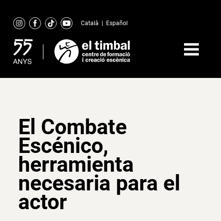
Skip
to
Català
|
Español
content
El Combate
Escénico,
herramienta
necesaria para el
actor