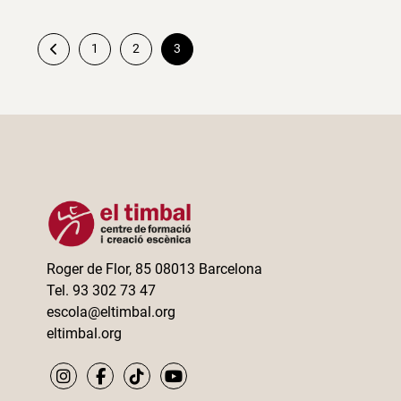
1
2
3
Paginació
de
les
entrades
Roger de Flor, 85 08013 Barcelona
Tel. 93 302 73 47
escola@eltimbal.org
eltimbal.org