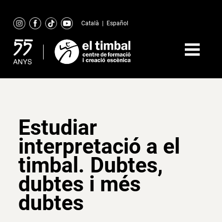
Skip
to
Català
|
Español
content
Estudiar
interpretació a el
timbal. Dubtes,
dubtes i més
dubtes