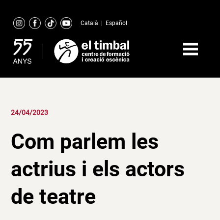
Skip
to
Català
|
Español
content
24/04/2023
Com parlem les
actrius i els actors
de teatre