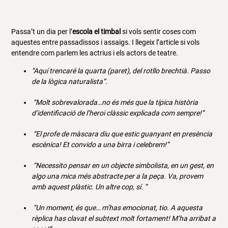
Passa’t un dia per l’
escola el timbal
si vols sentir coses com
aquestes entre passadissos i assaigs. I llegeix l’article si vols
entendre com parlem les actrius i els actors de teatre.
“Aquí trencaré la quarta (paret), del rotllo brechtià. Passo
de la lògica naturalista”.
“Molt sobrevalorada…no és més que la típica història
d’identificació de l’heroi clàssic explicada com sempre!”
“El profe de màscara diu que estic guanyant en presència
escènica! Et convido a una birra i celebrem!”
“Necessito pensar en un objecte simbolista, en un gest, en
algo una mica més abstracte per a la peça. Va, provem
amb aquest plàstic. Un altre cop, sí. ”
“Un moment, és que… m’has emocionat, tio. A aquesta
rèplica has clavat el subtext molt fortament! M’ha arribat a