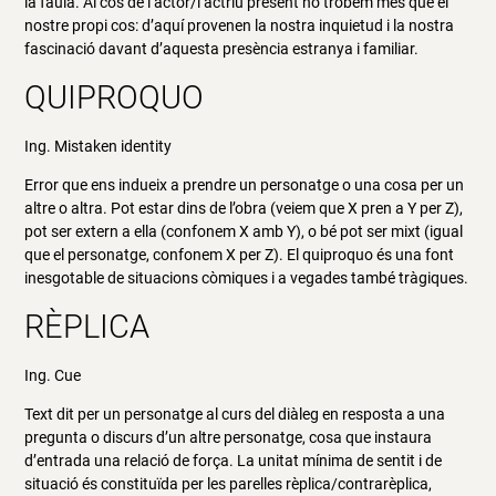
la faula. Al cos de l’actor/l’actriu present no trobem més que el
nostre propi cos: d’aquí provenen la nostra inquietud i la nostra
fascinació davant d’aquesta presència estranya i familiar.
QUIPROQUO
Ing. Mistaken identity
Error que ens indueix a prendre un personatge o una cosa per un
altre o altra. Pot estar dins de l’obra (veiem que X pren a Y per Z),
pot ser extern a ella (confonem X amb Y), o bé pot ser mixt (igual
que el personatge, confonem X per Z). El quiproquo és una font
inesgotable de situacions còmiques i a vegades també tràgiques.
RÈPLICA
Ing. Cue
Text dit per un personatge al curs del diàleg en resposta a una
pregunta o discurs d’un altre personatge, cosa que instaura
d’entrada una relació de força. La unitat mínima de sentit i de
situació és constituïda per les parelles rèplica/contrarèplica,