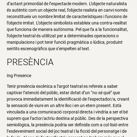
d’actant primordial de l’espectacle modern. L’objecte naturalista
és autèntic com un objecte real, l’objecte realista en canvi només
reconstitueix un nombre limitat de característiques i funcions de
l’objecte imitat. L’objecte simbolista estableix una contra-realitat
que funciona de manera autònoma. Pel que fa a la funcionalitat,
l’objecte teatral és utilitzat per a determinades operacions o
manipulacions i pot tenir funció pragmàtica o lúdica, produint
sentits escenogràfics que s’empelten al text.
PRESÈNCIA
Ing Presence
Tenir presència escènica a l’argot teatral es refereix a saber
captivar l’atenció del públic, estar dotat d’un “no sé què” que
provoca immediatament la identificació de l’espectador/a, creant
la sensació de viure en un altre lloc i en un etern present. Està
vinculada a una comunicació corporal directa i vindria a ser el bé
suprem que l’actor/actriu destina al públic. Des de la perspectiva
semiològica, la presència podria ser definida com a col·lisió entre
l’esdeveniment social del joc teatral i la ficció del personatge i de