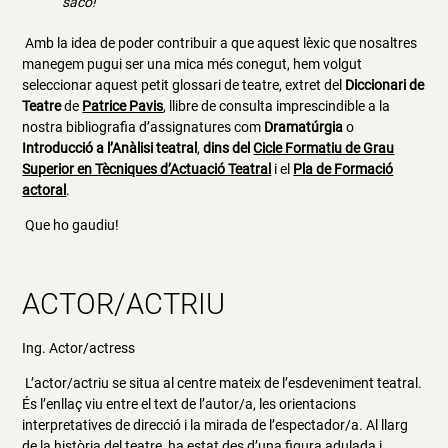
saco!”
Amb la idea de poder contribuir a que aquest lèxic que nosaltres
manegem pugui ser una mica més conegut, hem volgut
seleccionar aquest petit glossari de teatre, extret del
Diccionari de
Teatre
de
Patrice Pavis
, llibre de consulta imprescindible a la
nostra bibliografia d’assignatures com
Dramatúrgia
o
Introducció a l’Anàlisi teatral
,
dins d
el
Cicle Formatiu de Grau
Superior en Tècniques d’Actuació Teatral
i el
Pla de Formació
actoral
.
Que ho gaudiu!
ACTOR/ACTRIU
Ing. Actor/actress
L’actor/actriu se situa al centre mateix de l’esdeveniment teatral.
És l’enllaç viu entre el text de l’autor/a, les orientacions
interpretatives de direcció i la mirada de l’espectador/a. Al llarg
de la història del teatre, ha estat des d’una figura adulada i