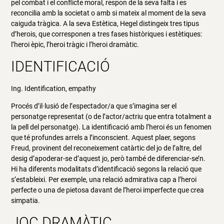
pel combat i el conflicte moral, respon de la seva falta i es
reconcilia amb la societat o amb si mateix al moment de la seva
caiguda tràgica. A la seva Estètica, Hegel distingeix tres tipus
d’herois, que corresponen a tres fases històriques i estètiques:
l’heroi èpic, l’heroi tràgic i l’heroi dramàtic.
IDENTIFICACIÓ
Ing. Identification, empathy
Procés d’il·lusió de l’espectador/a que s’imagina ser el
personatge representat (o de l’actor/actriu que entra totalment a
la pell del personatge). La identificació amb l’heroi és un fenomen
que té profundes arrels a l’inconscient. Aquest plaer, segons
Freud, provinent del reconeixement catàrtic del jo de l’altre, del
desig d’apoderar-se d’aquest jo, però també de diferenciar-se’n.
Hi ha diferents modalitats d’identificació segons la relació que
s’estableixi. Per exemple, una relació admirativa cap a l’heroi
perfecte o una de pietosa davant de l’heroi imperfecte que crea
simpatia.
JOC DRAMÀTIC