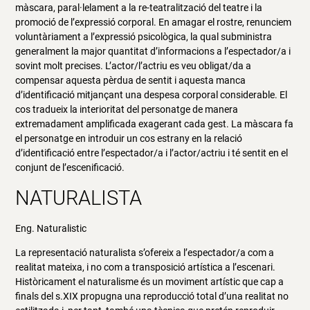
màscara, paral·lelament a la re-teatralització del teatre i la
promoció de l’expressió corporal. En amagar el rostre, renunciem
voluntàriament a l’expressió psicològica, la qual subministra
generalment la major quantitat d’informacions a l’espectador/a i
sovint molt precises. L’actor/l’actriu es veu obligat/da a
compensar aquesta pèrdua de sentit i aquesta manca
d’identificació mitjançant una despesa corporal considerable. El
cos tradueix la interioritat del personatge de manera
extremadament amplificada exagerant cada gest. La màscara fa
el personatge en introduir un cos estrany en la relació
d’identificació entre l’espectador/a i l’actor/actriu i té sentit en el
conjunt de l’escenificació.
NATURALISTA
Eng. Naturalistic
La representació naturalista s’ofereix a l’espectador/a com a
realitat mateixa, i no com a transposició artística a l’escenari.
Històricament el naturalisme és un moviment artístic que cap a
finals del s.XIX propugna una reproducció total d’una realitat no