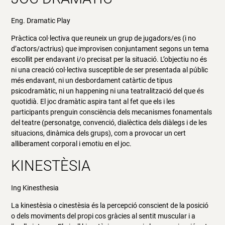
Eng. Dramatic Play
Pràctica col·lectiva que reuneix un grup de jugadors/es (i no
d’actors/actrius) que improvisen conjuntament segons un tema
escollit per endavant i/o precisat per la situació. L’objectiu no és
ni una creació col·lectiva susceptible de ser presentada al públic
més endavant, ni un desbordament catàrtic de tipus
psicodramàtic, ni un happening ni una teatralització del que és
quotidià. El joc dramàtic aspira tant al fet que els i les
participants prenguin consciència dels mecanismes fonamentals
del teatre (personatge, convenció, dialèctica dels diàlegs i de les
situacions, dinàmica dels grups), com a provocar un cert
alliberament corporal i emotiu en el joc.
KINESTÈSIA
Ing Kinesthesia
La kinestèsia o cinestèsia és la percepció conscient de la posició
o dels moviments del propi cos gràcies al sentit muscular i a