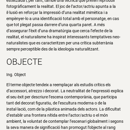
estilitzada i, per tant, també una tècnica que pretén reproduir
fotogràficament la realitat. El joc de l’actor/actriu apunta a la
il·lusió en reforçar la impressió d’una realitat mimètica i a
empènyer-lo a una identificació total amb el personatge, en cas
que tot plegat passa darrere d’una quarta paret. A més
d’assegurar l’èxit d’una dramatúrgia que cerca l’efecte de la
realitat, el naturalisme ha inspirat interessants temptatives neo-
naturalistes que es caracteritzen per una crítica subterrània
sempre perceptible des de la ideologia naturalitzant.
OBJECTE
Ing. Object
El terme objecte tendeix a reemplaçar als estudis crítics els
d’accessori, atrezzo i decorat. La neutralitat de l’expressió explica
el seu èxit per descriure l’escena contemporània, que participa
tant del decorat figuratiu, de l’escultura moderna o de la
instal·lació, com de la plàstica animada dels actors. La dificultat
d’establir una frontera nítida entre l’actor/actriu o el món
ambient, la voluntat de contemplar l’escenari globalment i segons
la seva manera de significació han promogut l’objecte al rang