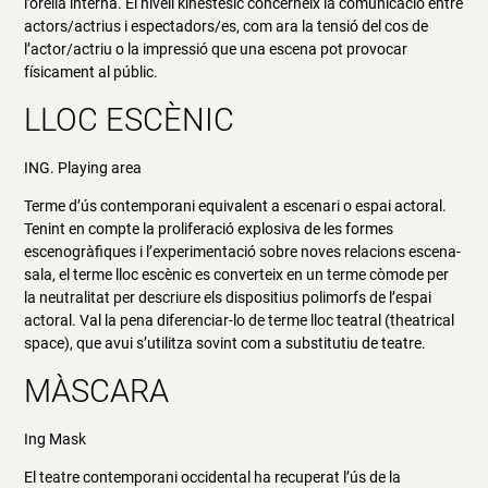
l’orella interna. El nivell kinestèsic concerneix la comunicació entre
actors/actrius i espectadors/es, com ara la tensió del cos de
l’actor/actriu o la impressió que una escena pot provocar
físicament al públic.
LLOC ESCÈNIC
ING. Playing area
Terme d’ús contemporani equivalent a escenari o espai actoral.
Tenint en compte la proliferació explosiva de les formes
escenogràfiques i l’experimentació sobre noves relacions escena-
sala, el terme lloc escènic es converteix en un terme còmode per
la neutralitat per descriure els dispositius polimorfs de l’espai
actoral. Val la pena diferenciar-lo de terme lloc teatral (theatrical
space), que avui s’utilitza sovint com a substitutiu de teatre.
MÀSCARA
Ing Mask
El teatre contemporani occidental ha recuperat l’ús de la