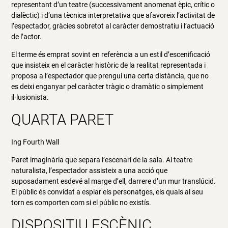
representant d’un teatre (successivament anomenat èpic, crític o
dialèctic) i d’una tècnica interpretativa que afavoreix l’activitat de
l’espectador, gràcies sobretot al caràcter demostratiu i l’actuació
de l’actor.
El terme és emprat sovint en referència a un estil d’escenificació
que insisteix en el caràcter històric de la realitat representada i
proposa a l’espectador que prengui una certa distància, que no
es deixi enganyar pel caràcter tràgic o dramàtic o simplement
il·lusionista.
QUARTA PARET
Ing Fourth Wall
Paret imaginària que separa l’escenari de la sala. Al teatre
naturalista, l’espectador assisteix a una acció que
suposadament esdevé al marge d’ell, darrere d’un mur translúcid.
El públic és convidat a espiar els personatges, els quals al seu
torn es comporten com si el públic no existís.
DISPOSITIU ESCÈNIC