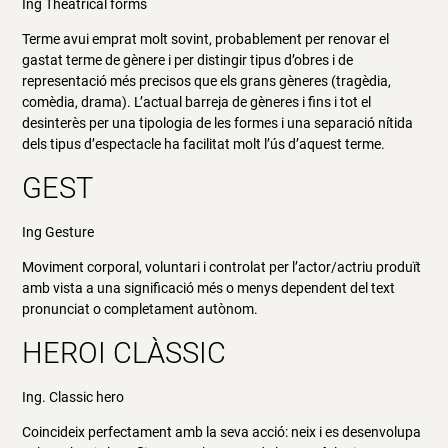
Ing Theatrical forms
Terme avui emprat molt sovint, probablement per renovar el
gastat terme de gènere i per distingir tipus d’obres i de
representació més precisos que els grans gèneres (tragèdia,
comèdia, drama). L’actual barreja de gèneres i fins i tot el
desinterès per una tipologia de les formes i una separació nítida
dels tipus d’espectacle ha facilitat molt l’ús d’aquest terme.
GEST
Ing Gesture
Moviment corporal, voluntari i controlat per l’actor/actriu produït
amb vista a una significació més o menys dependent del text
pronunciat o completament autònom.
HEROI CLÀSSIC
Ing. Classic hero
Coincideix perfectament amb la seva acció: neix i es desenvolupa