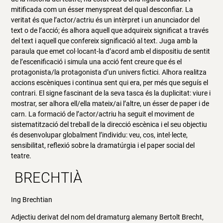
mitificada com un ésser menyspreat del qual desconfiar. La
veritat és que l’actor/actriu és un intèrpret i un anunciador del
text o de l’acció; és alhora aquell que adquireix significat a través
del text i aquell que confereix significació al text. Juga amb la
paraula que emet col·locant-la d’acord amb el dispositiu de sentit
de l’escenificació i simula una acció fent creure que és el
protagonista/la protagonista d’un univers fictici. Alhora realitza
accions escèniques i continua sent qui era, per més que seguís el
contrari. El signe fascinant de la seva tasca és la duplicitat: viure i
mostrar, ser alhora ell/ella mateix/ai l’altre, un ésser de paper i de
carn. La formació de l’actor/actriu ha seguit el moviment de
sistematització del treball de la direcció escènica i el seu objectiu
és desenvolupar globalment l’individu: veu, cos, intel·lecte,
sensibilitat, reflexió sobre la dramatúrgia i el paper social del
teatre.
BRECHTIÀ
Ing Brechtian
Adjectiu derivat del nom del dramaturg alemany Bertolt Brecht,