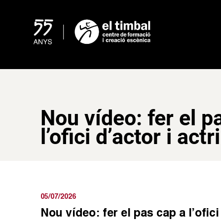
Skip
to
content
Nou vídeo: fer el p
l’ofici d’actor i actr
05/07/2026
Nou vídeo: fer el pas cap a l’ofici