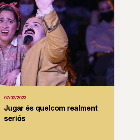
07/02/2023
Jugar és quelcom realment
seriós