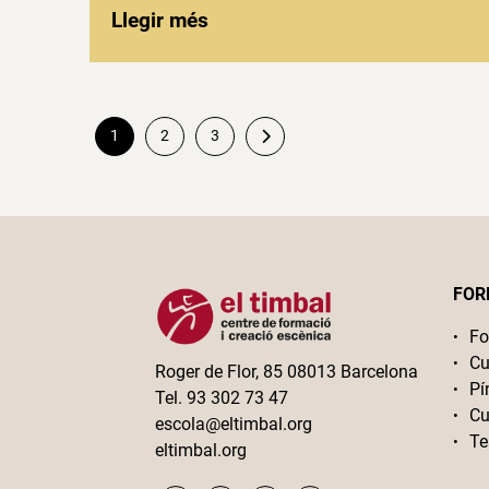
Llegir més
1
2
3
Paginació
de
les
FOR
entrades
Fo
Cu
Roger de Flor, 85 08013 Barcelona
Pí
Tel. 93 302 73 47
Cu
escola@eltimbal.org
Te
eltimbal.org