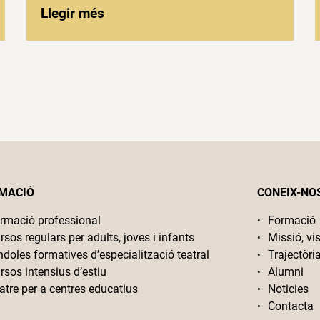
Llegir més
MACIÓ
CONEIX-NO
rmació professional
Formació
rsos regulars per adults, joves i infants
Missió, vis
ndoles formatives d’especialització teatral
Trajectòri
rsos intensius d’estiu
Alumni
atre per a centres educatius
Noticies
Contacta