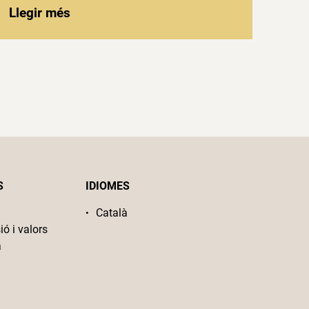
Llegir més
S
IDIOMES
Català
ió i valors
a