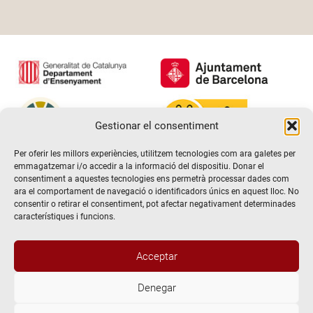
Gestionar el consentiment
Per oferir les millors experiències, utilitzem tecnologies com ara galetes per
emmagatzemar i/o accedir a la informació del dispositiu. Donar el
consentiment a aquestes tecnologies ens permetrà processar dades com
ara el comportament de navegació o identificadors únics en aquest lloc. No
consentir o retirar el consentiment, pot afectar negativament determinades
característiques i funcions.
Acceptar
Denegar
@2026 Escola de teatre El Timbal. Tots els drets reservats